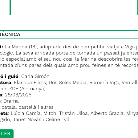
 TÈCNICA
i:
La Marina (18), adoptada des de ben petita, viatja a Vigo
ològic. La seva arribada porta de tornada un passat ja enter
ó especial amb el seu nou cosí, la Marina descobrirà les fer
ntada d'uns pares dels quals amb prou feines en té records
ó i guió
: Carla Simón
tora
: Elastica Films, Dos Soles Media, Romería Vigo, Ven
hen ZDF (Alemanya)
a
: 28/08/2025
e
: Drama
: català, castellà i altres
rets
: Llúcia García, Mitch, Tristán Ulloa, Alberto Gracia, M
gido, Janet Novás i Celine Tyll
ILER