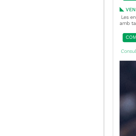
VEN
Les ent
amb ta
COM
Consul