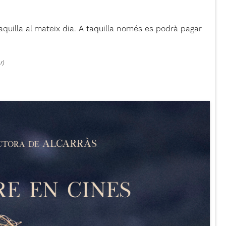
uilla al mateix dia. A taquilla només es podrà pagar
r)