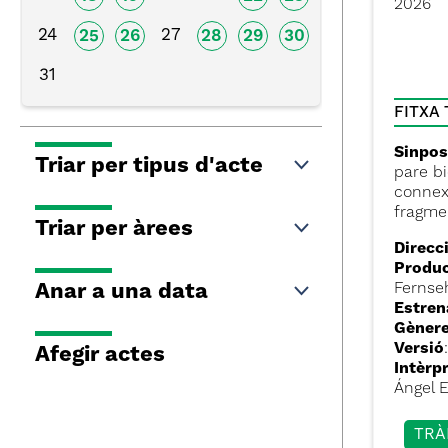
2026
24
27
25
26
28
29
30
31
FITXA
Sinpos
Triar per tipus d'acte
pare bi
connexi
fragme
Triar per àrees
Direcci
Produc
Anar a una data
Fernse
Estren
Gèner
Versió
Afegir actes
Intèrp
Ángel E
TRÀ