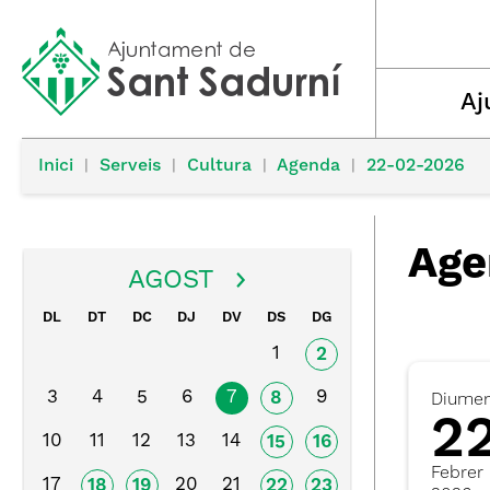
Aj
Inici
|
Serveis
|
Cultura
|
Agenda
|
22-02-2026
Age
AGOST
DL
DT
DC
DJ
DV
DS
DG
1
2
3
4
5
6
7
9
8
Diume
2
10
11
12
13
14
15
16
Febrer
17
20
21
18
19
22
23