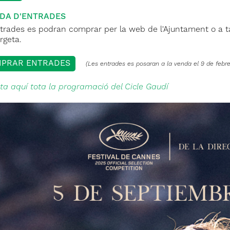
DA D'ENTRADES
rades es podran comprar per la web de l'Ajuntament o a taq
rgeta.
PRAR ENTRADES
(Les entrades es posaran a la venda el 9 de febre
ta aquí tota la programació del Cicle Gaudí