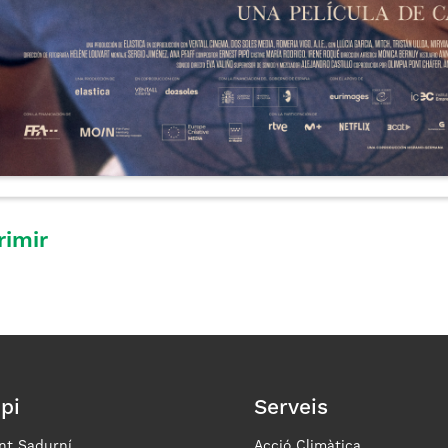
rimir
pi
Serveis
nt Sadurní
Acció Climàtica