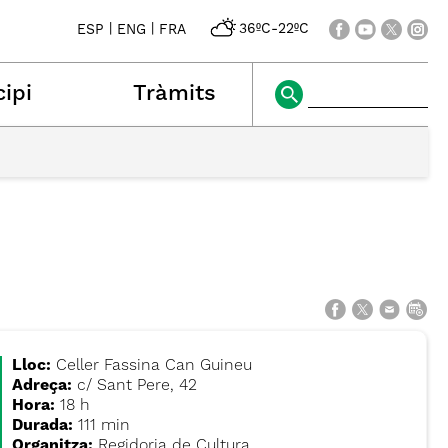
|
|
36ºC
-
22ºC
ESP
ENG
FRA
ipi
Tràmits
Lloc:
Celler Fassina Can Guineu
Adreça:
c/ Sant Pere, 42
Hora:
18 h
Durada:
111 min
Organitza:
Regidoria de Cultura