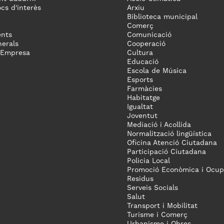
ocs d'interès
Arxiu
Biblioteca municipal
Comerç
nts
Comunicació
erals
Cooperació
 Empresa
Cultura
Educació
Escola de Música
Esports
Farmàcies
Habitatge
Igualtat
Joventut
Mediació i Acollida
Normalització lingüística
Oficina Atenció Ciutadana
Participació Ciutadana
Policia Local
Promoció Econòmica i Ocup
Residus
Serveis Socials
Salut
Transport i Mobilitat
Turisme i Comerç
Urbanisme i Obres