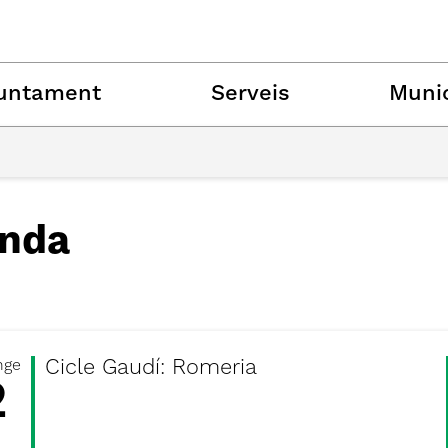
untament
Serveis
Munic
nda
Cicle Gaudí: Romeria
nge
2