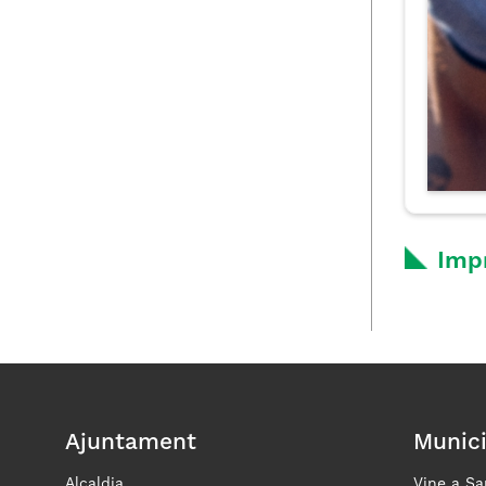
Imp
Ajuntament
Munici
Alcaldia
Vine a Sa