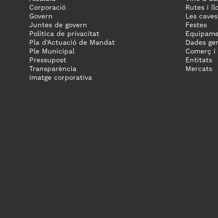
Corporació
Rutes i ll
Govern
Les caves
Juntes de govern
Festes
Política de privacitat
Equipame
Pla d'Actuació de Mandat
Dades gen
Ple Municipal
Comerç i
Pressupost
Entitats
Transparència
Mercats
imatge corporativa