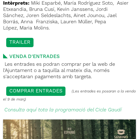
Intèrprets:
Miki Esparbé, María Rodríguez Soto, Asier
Etxeandia, Bruna Cusí, Kevin Janssens, Jordi
Sánchez, Joren Seldeslachts, Ainet Jounou, Jael
Borrás, Anna Franziska, Lauren Müller, Pepa
López, Maria Molins.
TRAILER
VENDA D'ENTRADES
Les entrades es podran comprar per la web de
l'Ajuntament o a taquilla al mateix dia, només
s'acceptaran pagaments amb targeta.
COMPRAR ENTRADES
(Les entrades es posaran a la venda
el 9 de març)
Consulta aquí tota la programació del Cicle Gaudí