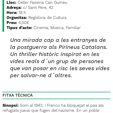
Lloc:
Celler Fassina Can Guineu
Adreça:
c/ Sant Pere, 42
Hora:
18 h
Organitza:
Regidoria de Cultura
Preu:
4,50€
Tipus d'acte:
Cinema, Música, Familiar
Una mirada cap a les entranyes de
la postguerra als Pirineus Catalans.
Un thriller històric inspirat en les
vides reals d´un grup de persones
que van posar en risc les seves vides
per salvar-ne d´altres.
FITXA TÈCNICA
Sinopsi:
Som al 1943, i Franco ha bloquejat el pas als
refugiats jueus que fugen del nazisme. En un poble