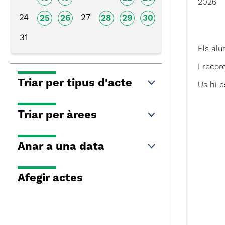
2026
24
27
25
26
28
29
30
31
Els alu
I recor
Triar per tipus d'acte
Us hi 
Triar per àrees
Anar a una data
Afegir actes