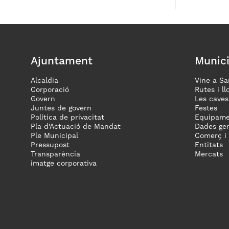
Ajuntament
Munici
Alcaldia
Vine a Sa
Corporació
Rutes i ll
Govern
Les caves
Juntes de govern
Festes
Política de privacitat
Equipame
Pla d'Actuació de Mandat
Dades gen
Ple Municipal
Comerç i
Pressupost
Entitats
Transparència
Mercats
imatge corporativa