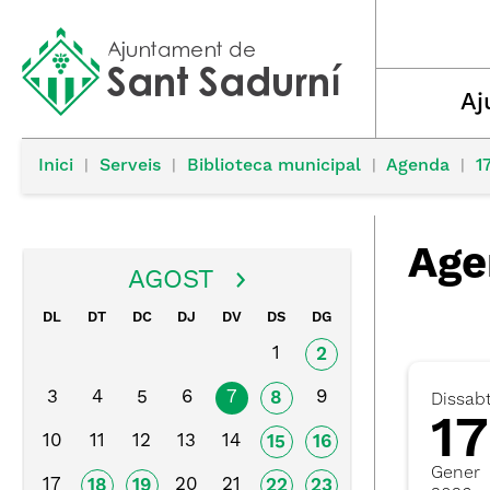
Aj
Inici
|
Serveis
|
Biblioteca municipal
|
Agenda
|
1
Age
AGOST
DL
DT
DC
DJ
DV
DS
DG
1
2
3
4
5
6
7
9
8
Dissab
17
10
11
12
13
14
15
16
Gener
17
20
21
18
19
22
23