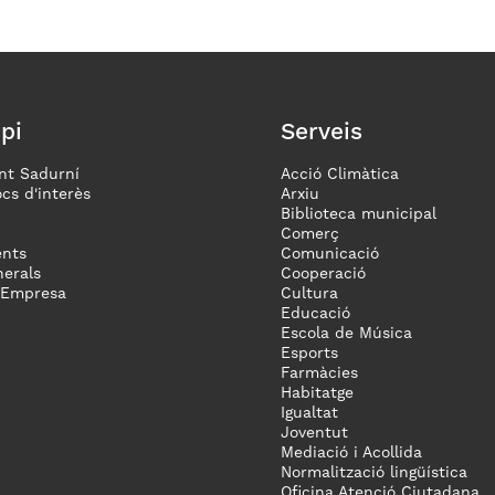
pi
Serveis
nt Sadurní
Acció Climàtica
ocs d'interès
Arxiu
Biblioteca municipal
Comerç
nts
Comunicació
erals
Cooperació
 Empresa
Cultura
Educació
Escola de Música
Esports
Farmàcies
Habitatge
Igualtat
Joventut
Mediació i Acollida
Normalització lingüística
Oficina Atenció Ciutadana