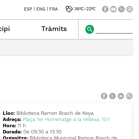
|
|
36ºC
-
22ºC
ESP
ENG
FRA
ipi
Tràmits
Lloc:
Biblioteca Ramon Bosch de Noya
Adreça:
Plaça 1er Homenatge a la Vellesa, 10
Hora:
11 h
Durada:
De 09:30 a 13:30
Organitza:
Biblioteca Municipal Ramon Bosch de