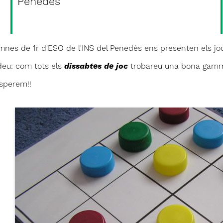
Penedès
mnes de 1r d'ESO de l'INS del Penedès ens presenten els joc
deu: com tots els
dissabtes de joc
trobareu una bona gamma
esperem!!