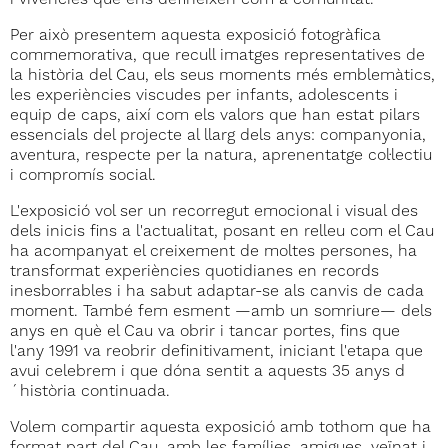
i vivències que ens defineixen com a comunitat.
Per això presentem aquesta exposició fotogràfica
commemorativa, que recull imatges representatives de
la història del Cau, els seus moments més emblemàtics,
les experiències viscudes per infants, adolescents i
equip de caps, així com els valors que han estat pilars
essencials del projecte al llarg dels anys: companyonia,
aventura, respecte per la natura, aprenentatge col·lectiu
i compromís social.
L'exposició vol ser un recorregut emocional i visual des
dels inicis fins a l'actualitat, posant en relleu com el Cau
ha acompanyat el creixement de moltes persones, ha
transformat experiències quotidianes en records
inesborrables i ha sabut adaptar-se als canvis de cada
moment. També fem esment —amb un somriure— dels
anys en què el Cau va obrir i tancar portes, fins que
l'any 1991 va reobrir definitivament, iniciant l'etapa que
avui celebrem i que dóna sentit a aquests 35 anys d
´història continuada.
Volem compartir aquesta exposició amb tothom que ha