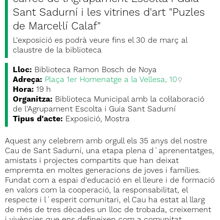
Sant Sadurní i les vitrines d'art "Puzles
de Marcel·lí Calaf"
L'exposició es podrà veure fins el 30 de març al
claustre de la biblioteca
Lloc:
Biblioteca Ramon Bosch de Noya
Adreça:
Plaça 1er Homenatge a la Vellesa, 10
Hora:
19 h
Organitza:
Biblioteca Municipal amb la col·laboració
de l'Agrupament Escolta i Guia Sant Sadurní
Tipus d'acte:
Exposició, Mostra
Aquest any celebrem amb orgull els 35 anys del nostre
Cau de Sant Sadurní, una etapa plena d´aprenentatges,
amistats i projectes compartits que han deixat
empremta en moltes generacions de joves i famílies.
Fundat com a espai d'educació en el lleure i de formació
en valors com la cooperació, la responsabilitat, el
respecte i l´esperit comunitari, el Cau ha estat al llarg
de més de tres dècades un lloc de trobada, creixement