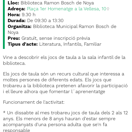
Lloc:
Biblioteca Ramon Bosch de Noya
Adreça:
Plaça 1er Homenatge a la Vellesa, 10
Hora:
9.30 h
Durada:
De 09:30 a 13:30
Organitza:
Biblioteca Municipal Ramon Bosch de
Noya
Preu:
Gratuït, sense inscripció prèvia
Tipus d'acte:
Literatura, Infantils, Familiar
Vine a descobrir els jocs de taula a la sala infantil de la
biblioteca.
Els jocs de taula són un recurs cultural que interessa a
moltes persones de diferents edats. Els jocs que
trobareu a la biblioteca pretenen afavorir la participació
i el lleure alhora que fomentar l´aprenentatge
Funcionament de l'activitat:
* Un dissabte al mes trobareu jocs de taula dels 2 als 12
anys. Els menors de 8 anys hauran d'estar sempre
acompanyats d'una persona adulta que se'n fa
responsable