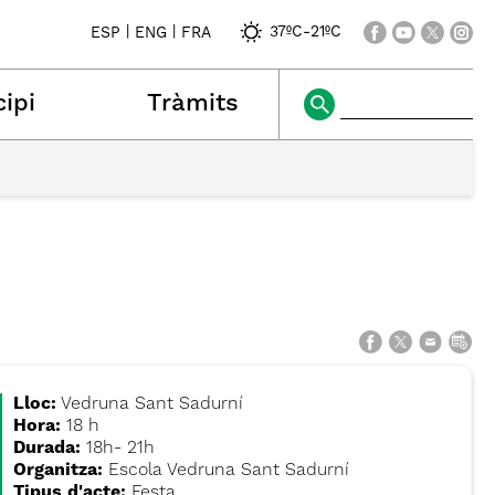
|
|
37ºC
-
21ºC
ESP
ENG
FRA
ipi
Tràmits
Lloc:
Vedruna Sant Sadurní
Hora:
18 h
Durada:
18h- 21h
Organitza:
Escola Vedruna Sant Sadurní
Tipus d'acte:
Festa