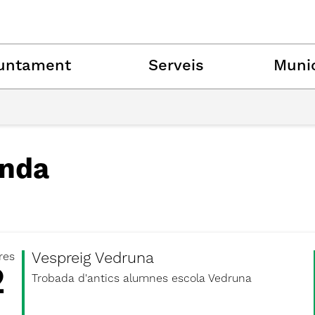
untament
Serveis
Munic
nda
Vespreig Vedruna
res
2
Trobada d'antics alumnes escola Vedruna