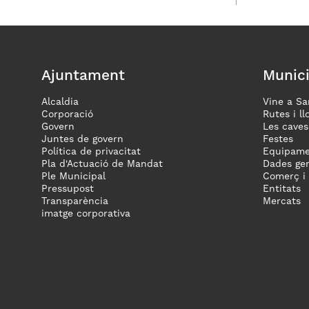
Ajuntament
Munici
Alcaldia
Vine a Sa
Corporació
Rutes i ll
Govern
Les caves
Juntes de govern
Festes
Política de privacitat
Equipame
Pla d'Actuació de Mandat
Dades gen
Ple Municipal
Comerç i
Pressupost
Entitats
Transparència
Mercats
imatge corporativa