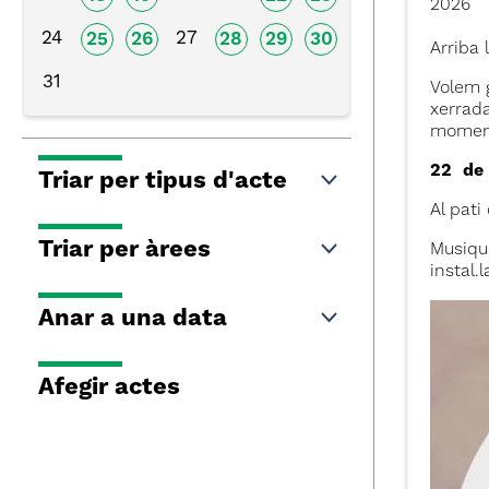
2026
24
27
25
26
28
29
30
Arriba 
31
Volem 
xerrada
moment
22 de 
Triar per tipus d'acte
Al pati
Triar per àrees
Musique
instal.
Anar a una data
Afegir actes