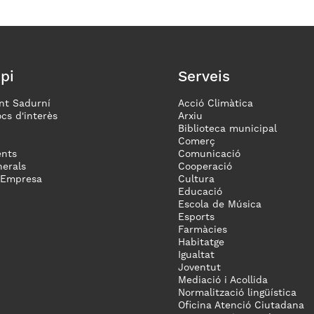
pi
Serveis
nt Sadurní
Acció Climàtica
ocs d'interès
Arxiu
Biblioteca municipal
Comerç
nts
Comunicació
erals
Cooperació
 Empresa
Cultura
Educació
Escola de Música
Esports
Farmàcies
Habitatge
Igualtat
Joventut
Mediació i Acollida
Normalització lingüística
Oficina Atenció Ciutadana