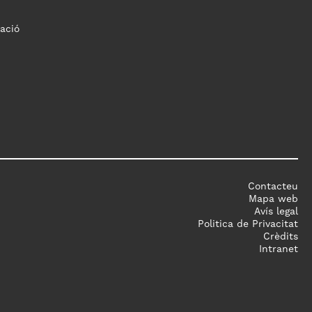
ació
Contacteu
Mapa web
Avís legal
Politica de Privacitat
Crèdits
Intranet