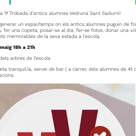
la 1ª Trobada d'antics alumnes Vedruna Sant Sadurní!
generar un espai/temps on els antics alumnes puguin de fo
, fer una copeta, posar-se al dia, fer-se fotos, donar una vol
s memorables de la seva estada a l'escola.
maig 18h a 21h
 dels arbres de l'escola
ta tranquil.la, servei de bar ( a càrrec dels alumnes de 4t d
lacions.