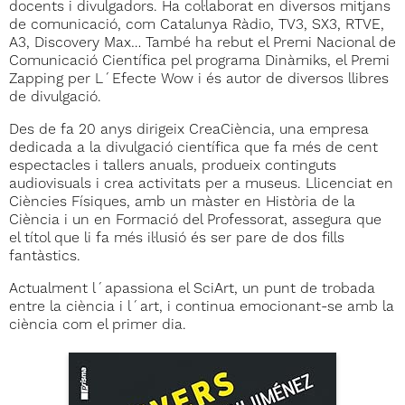
docents i divulgadors. Ha col·laborat en diversos mitjans
de comunicació, com Catalunya Ràdio, TV3, SX3, RTVE,
A3, Discovery Max… També ha rebut el Premi Nacional de
Comunicació Científica pel programa Dinàmiks, el Premi
Zapping per L´Efecte Wow i és autor de diversos llibres
de divulgació.
Des de fa 20 anys dirigeix CreaCiència, una empresa
dedicada a la divulgació científica que fa més de cent
espectacles i tallers anuals, produeix continguts
audiovisuals i crea activitats per a museus. Llicenciat en
Ciències Físiques, amb un màster en Història de la
Ciència i un en Formació del Professorat, assegura que
el títol que li fa més il·lusió és ser pare de dos fills
fantàstics.
Actualment l´apassiona el SciArt, un punt de trobada
entre la ciència i l´art, i continua emocionant-se amb la
ciència com el primer dia.