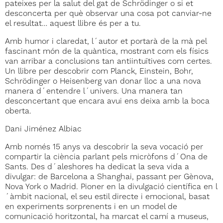
pateixes per la salut del gat de Schrödinger o si et
desconcerta per què observar una cosa pot canviar-ne
el resultat… aquest llibre és per a tu.
Amb humor i claredat, l´autor et portarà de la mà pel
fascinant món de la quàntica, mostrant com els físics
van arribar a conclusions tan antiintuïtives com certes.
Un llibre per descobrir com Planck, Einstein, Bohr,
Schrödinger o Heisenberg van donar lloc a una nova
manera d´entendre l´univers. Una manera tan
desconcertant que encara avui ens deixa amb la boca
oberta.
Dani Jiménez Albiac
Amb només 15 anys va descobrir la seva vocació per
compartir la ciència parlant pels micròfons d´Ona de
Sants. Des d´aleshores ha dedicat la seva vida a
divulgar: de Barcelona a Shanghai, passant per Gènova,
Nova York o Madrid. Pioner en la divulgació científica en l
´àmbit nacional, el seu estil directe i emocional, basat
en experiments sorprenents i en un model de
comunicació horitzontal, ha marcat el camí a museus,