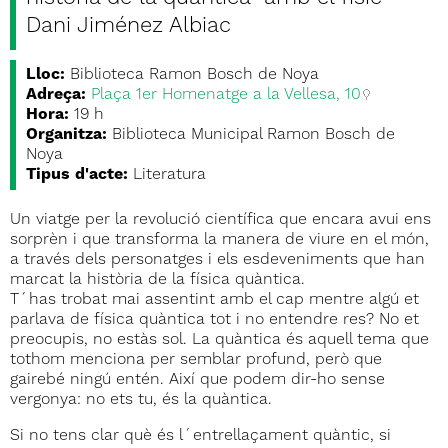
Dani Jiménez Albiac
Lloc:
Biblioteca Ramon Bosch de Noya
Adreça:
Plaça 1er Homenatge a la Vellesa, 10
Hora:
19 h
Organitza:
Biblioteca Municipal Ramon Bosch de
Noya
Tipus d'acte:
Literatura
Un viatge per la revolució científica que encara avui ens
sorprèn i que transforma la manera de viure en el món,
a través dels personatges i els esdeveniments que han
marcat la història de la física quàntica.
T´has trobat mai assentint amb el cap mentre algú et
parlava de física quàntica tot i no entendre res? No et
preocupis, no estàs sol. La quàntica és aquell tema que
tothom menciona per semblar profund, però que
gairebé ningú entén. Així que podem dir-ho sense
vergonya: no ets tu, és la quàntica.
Si no tens clar què és l´entrellaçament quàntic, si