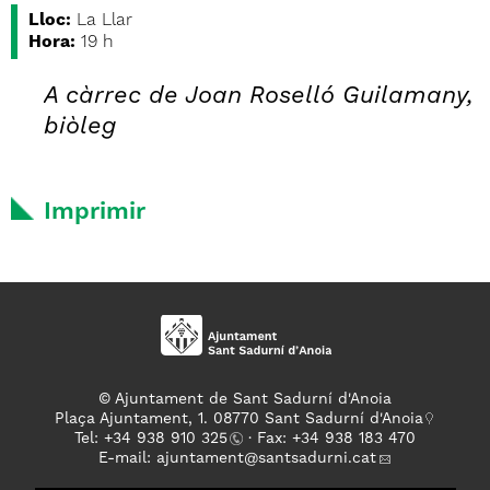
Lloc:
La Llar
Hora:
19 h
A càrrec de Joan Roselló Guilamany,
biòleg
Imprimir
© Ajuntament de Sant Sadurní d'Anoia
Plaça Ajuntament, 1. 08770 Sant Sadurní d'Anoia
Tel: +
34 938 910 325
· Fax: +34 938 183 470
E-mail:
ajuntament
@santsadurni.cat