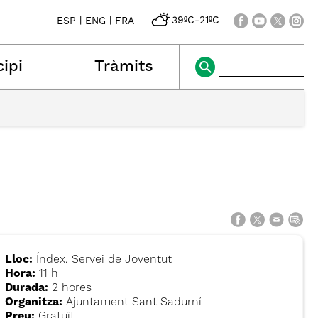
|
|
39ºC
-
21ºC
ESP
ENG
FRA
ipi
Tràmits
Lloc:
Índex. Servei de Joventut
Hora:
11 h
Durada:
2 hores
Organitza:
Ajuntament Sant Sadurní
Preu:
Gratuït