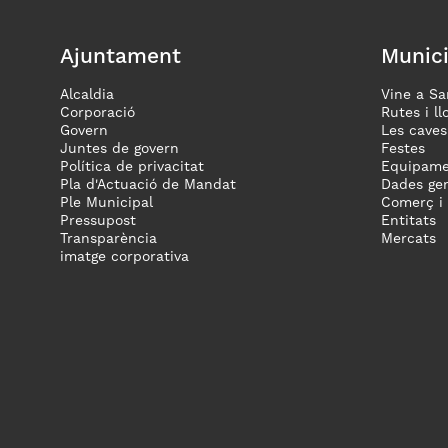
Ajuntament
Munici
Alcaldia
Vine a Sa
Corporació
Rutes i ll
Govern
Les caves
Juntes de govern
Festes
Política de privacitat
Equipame
Pla d'Actuació de Mandat
Dades gen
Ple Municipal
Comerç i
Pressupost
Entitats
Transparència
Mercats
imatge corporativa