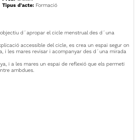
Tipus d'acte:
Formació
b l´objectiu d´apropar el cicle menstrual des d´una
plicació accessible del cicle, es crea un espai segur on
, i les mares revisar i acompanyar des d´una mirada
nya, i a les mares un espai de reflexió que els permeti
 entre ambdues.