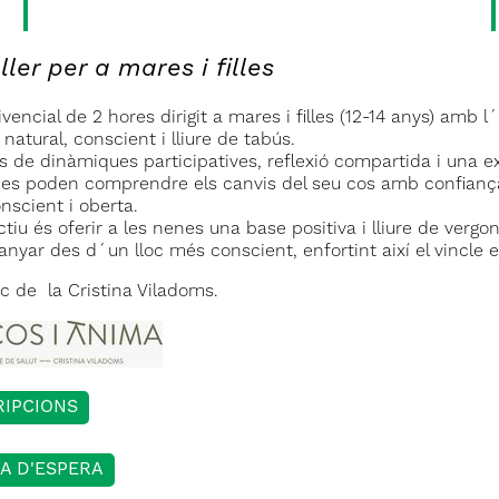
ller per a mares i filles
vivencial de 2 hores dirigit a mares i filles (12-14 anys) am
natural, conscient i lliure de tabús.
s de dinàmiques participatives, reflexió compartida i una ex
nes poden comprendre els canvis del seu cos amb confiança
nscient i oberta.
tiu és oferir a les nenes una base positiva i lliure de vergo
nyar des d´un lloc més conscient, enfortint així el vincle
c de la Cristina Viladoms.
RIPCIONS
TA D'ESPERA