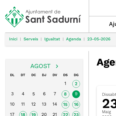
Aj
Inici
|
Serveis
|
Igualtat
|
Agenda
|
23-05-2026
Age
AGOST
DL
DT
DC
DJ
DV
DS
DG
1
2
3
4
5
6
7
9
8
Dissab
2
10
11
12
13
14
15
16
Maig
17
20
21
18
19
22
23