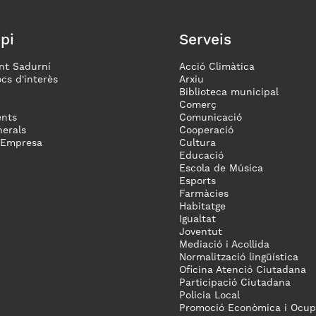
pi
Serveis
nt Sadurní
Acció Climàtica
ocs d'interès
Arxiu
Biblioteca municipal
Comerç
nts
Comunicació
erals
Cooperació
 Empresa
Cultura
Educació
Escola de Música
Esports
Farmàcies
Habitatge
Igualtat
Joventut
Mediació i Acollida
Normalització lingüística
Oficina Atenció Ciutadana
Participació Ciutadana
Policia Local
Promoció Econòmica i Ocup