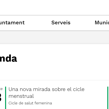
untament
Serveis
Munic
nda
Una nova mirada sobre el cicle
te
3
menstrual
Cicle de salut femenina