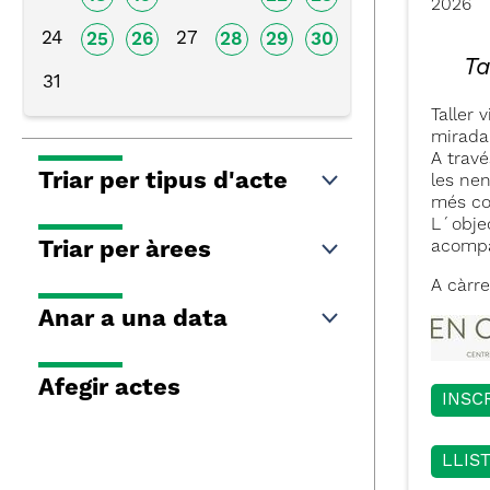
2026
24
27
25
26
28
29
30
Ta
31
Taller 
mirada 
A travé
Triar per tipus d'acte
les ne
més co
L´objec
Triar per àrees
acompa
A càrre
Anar a una data
Afegir actes
INSC
LLIS