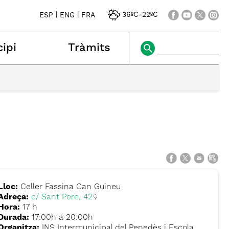
|
|
36ºC
-
22ºC
ESP
ENG
FRA
ipi
Tràmits
Lloc:
Celler Fassina Can Guineu
Adreça:
c/ Sant Pere, 42
Hora:
17 h
Durada:
17:00h a 20:00h
Organitza:
INS Intermunicipal del Penedès i Escola