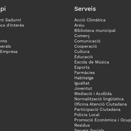
pi
Serveis
nt Sadurní
Acció Climàtica
ocs d'interès
Arxiu
Biblioteca municipal
Comerç
nts
Comunicació
erals
Cooperació
 Empresa
Cultura
Educació
Escola de Música
Esports
Farmàcies
Habitatge
Igualtat
Joventut
Mediació i Acollida
Normalització lingüística
Oficina Atenció Ciutadana
Participació Ciutadana
Policia Local
Promoció Econòmica i Ocup
Residus
Serveis Socials