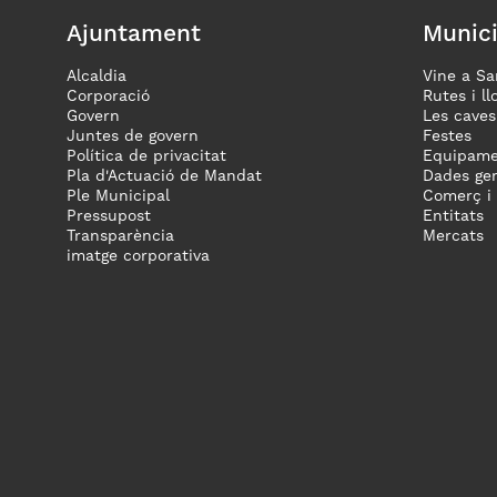
Ajuntament
Munici
Alcaldia
Vine a Sa
Corporació
Rutes i ll
Govern
Les caves
Juntes de govern
Festes
Política de privacitat
Equipame
Pla d'Actuació de Mandat
Dades gen
Ple Municipal
Comerç i
Pressupost
Entitats
Transparència
Mercats
imatge corporativa