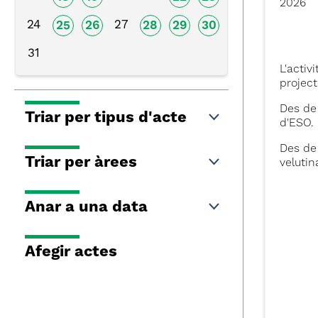
2026
24
27
25
26
28
29
30
31
L'activ
project
Des de 
Triar per tipus d'acte
d'ESO.
Des de 
Triar per àrees
velutin
Anar a una data
Afegir actes