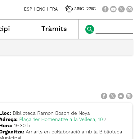
|
|
36ºC
-
22ºC
ESP
ENG
FRA
ipi
Tràmits
Lloc:
Biblioteca Ramon Bosch de Noya
Adreça:
Plaça 1er Homenatge a la Vellesa, 10
Hora:
19.30 h
Organitza:
Amarts en col·laboració amb la Biblioteca
Municipal