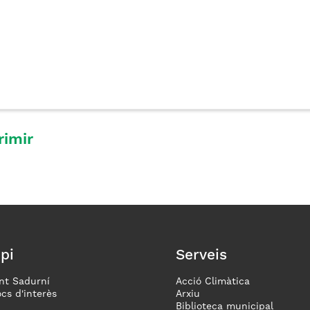
rimir
pi
Serveis
nt Sadurní
Acció Climàtica
ocs d'interès
Arxiu
Biblioteca municipal