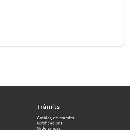
Tràmits
Catàleg de tràmits
Notificacions
Ordenances