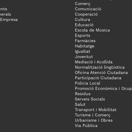
Comerç
nts
Comunicació
erals
Cooperació
 Empresa
Cultura
Educació
Escola de Música
Esports
Farmàcies
Habitatge
Igualtat
Joventut
Mediació i Acollida
Normalització lingüística
Oficina Atenció Ciutadana
Participació Ciutadana
Policia Local
Promoció Econòmica i Ocup
Residus
Serveis Socials
Salut
Transport i Mobilitat
Turisme i Comerç
Urbanisme i Obres
Via Pública