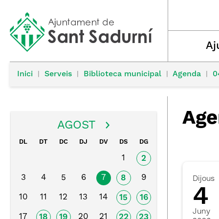
Aj
Inici
|
Serveis
|
Biblioteca municipal
|
Agenda
|
0
Age
AGOST
DL
DT
DC
DJ
DV
DS
DG
1
2
3
4
5
6
7
9
8
Dijous
4
10
11
12
13
14
15
16
Juny
17
20
21
18
19
22
23