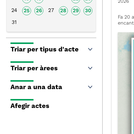
2026
24
27
25
26
28
29
30
Fa 20 a
31
encanta
Triar per tipus d'acte
Triar per àrees
Anar a una data
Afegir actes