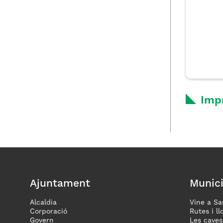
Imp
Ajuntament
Munici
Alcaldia
Vine a Sa
Corporació
Rutes i ll
Govern
Les caves