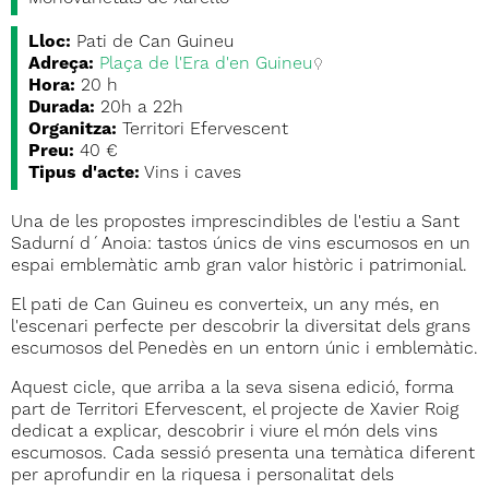
Lloc:
Pati de Can Guineu
Adreça:
Plaça de l'Era d'en Guineu
Hora:
20 h
Durada:
20h a 22h
Organitza:
Territori Efervescent
Preu:
40 €
Tipus d'acte:
Vins i caves
Una de les propostes imprescindibles de l'estiu a Sant
Sadurní d´Anoia: tastos únics de vins escumosos en un
espai emblemàtic amb gran valor històric i patrimonial.
El pati de Can Guineu es converteix, un any més, en
l'escenari perfecte per descobrir la diversitat dels grans
escumosos del Penedès en un entorn únic i emblemàtic.
Aquest cicle, que arriba a la seva sisena edició, forma
part de Territori Efervescent, el projecte de Xavier Roig
dedicat a explicar, descobrir i viure el món dels vins
escumosos. Cada sessió presenta una temàtica diferent
per aprofundir en la riquesa i personalitat dels