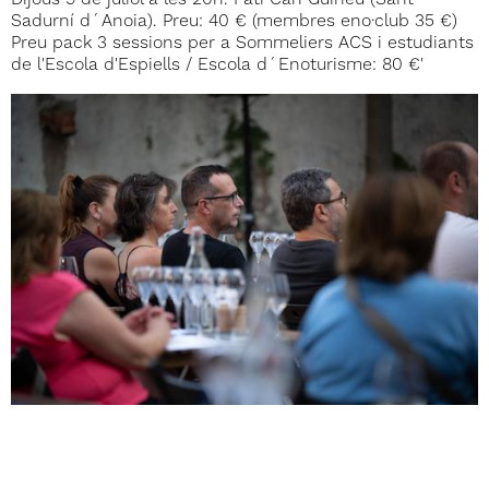
Dijous 9 de juliol a les 20h. Pati Can Guineu (Sant
Sadurní d´Anoia). Preu: 40 € (membres eno·club 35 €)
Preu pack 3 sessions per a Sommeliers ACS i estudiants
de l'Escola d'Espiells / Escola d´Enoturisme: 80 €'