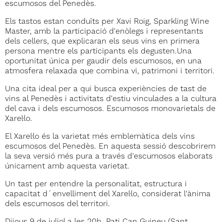
escumosos del Penedès.
Els tastos estan conduïts per Xavi Roig, Sparkling Wine
Master, amb la participació d'enòlegs i representants
dels cellers, que explicaran els seus vins en primera
persona mentre els participants els degusten.Una
oportunitat única per gaudir dels escumosos, en una
atmosfera relaxada que combina vi, patrimoni i territori.
Una cita ideal per a qui busca experiències de tast de
vins al Penedès i activitats d'estiu vinculades a la cultura
del cava i dels escumosos. Escumosos monovarietals de
Xarel·lo.
El Xarel·lo és la varietat més emblemàtica dels vins
escumosos del Penedès. En aquesta sessió descobrirem
la seva versió més pura a través d'escumosos elaborats
únicament amb aquesta varietat.
Un tast per entendre la personalitat, estructura i
capacitat d´envelliment del Xarel·lo, considerat l'ànima
dels escumosos del territori.