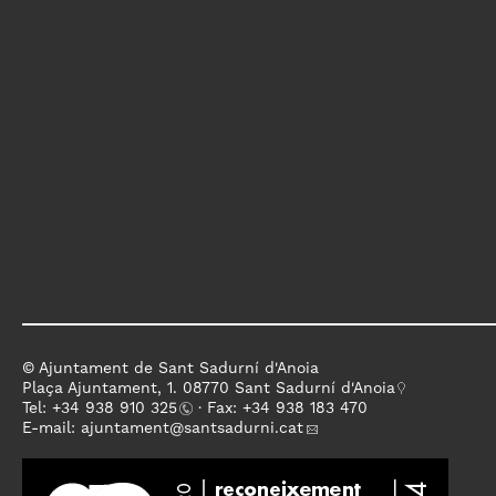
© Ajuntament de Sant Sadurní d'Anoia
Plaça Ajuntament, 1. 08770 Sant Sadurní d'Anoia
Tel: +
34 938 910 325
· Fax: +34 938 183 470
E-mail:
ajuntament
@santsadurni.cat