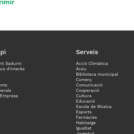
rimir
pi
Serveis
nt Sadurní
Acció Climàtica
ocs d'interès
Arxiu
Biblioteca municipal
Comerç
nts
Comunicació
erals
Cooperació
 Empresa
Cultura
Educació
Escola de Música
Esports
Farmàcies
Habitatge
Igualtat
Joventut