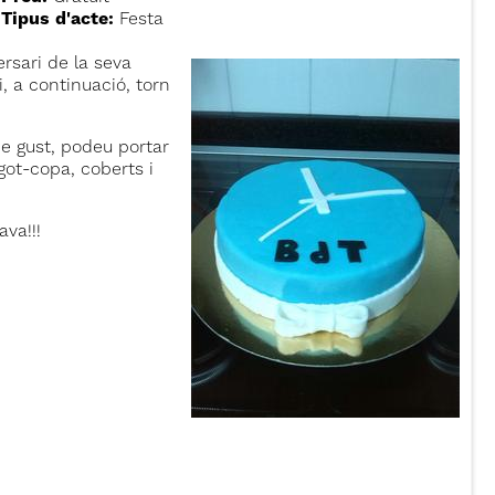
Tipus d'acte:
Festa
rsari de la seva
, a continuació, torn
e gust, podeu portar
got-copa, coberts i
ava!!!