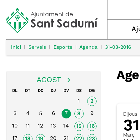
Aj
Inici
|
Serveis
|
Esports
|
Agenda
|
31-03-2016
Age
AGOST
DL
DT
DC
DJ
DV
DS
DG
1
2
3
4
5
6
7
9
8
Dijous
31
10
11
12
13
14
15
16
Març
17
20
21
18
19
22
23