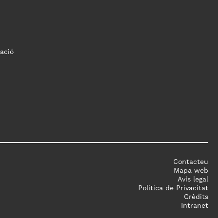
ació
Contacteu
Mapa web
Avís legal
Politica de Privacitat
Crèdits
Intranet