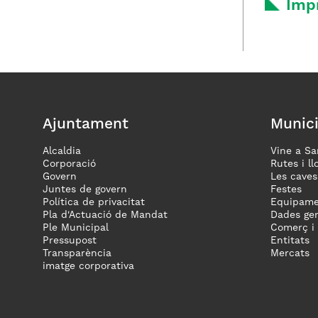
Imp
Ajuntament
Munici
Alcaldia
Vine a Sa
Corporació
Rutes i ll
Govern
Les caves
Juntes de govern
Festes
Política de privacitat
Equipame
Pla d'Actuació de Mandat
Dades gen
Ple Municipal
Comerç i
Pressupost
Entitats
Transparència
Mercats
imatge corporativa