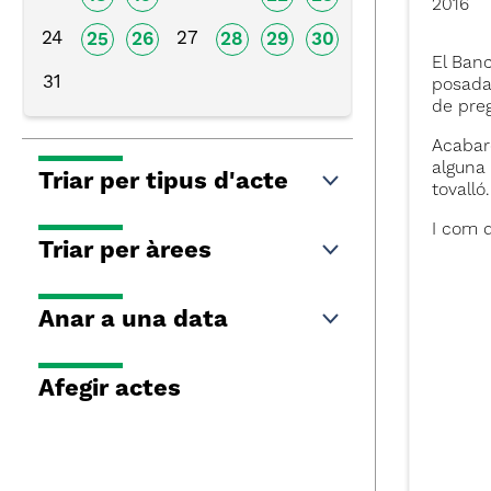
2016
24
27
25
26
28
29
30
El Banc
31
posada 
de preg
Acabare
alguna 
Triar per tipus d'acte
tovalló.
I com q
Triar per àrees
Anar a una data
Afegir actes