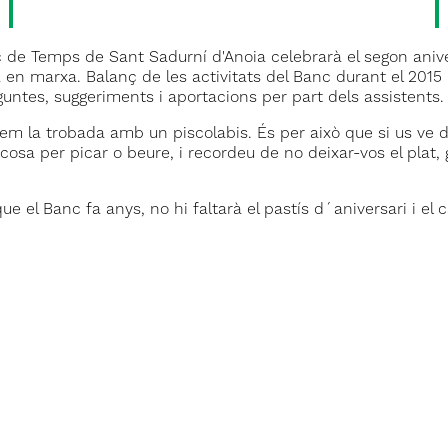
 de Temps de Sant Sadurní d'Anoia celebrarà el segon anive
en marxa. Balanç de les activitats del Banc durant el 2015 i
untes, suggeriments i aportacions per part dels assistents.
m la trobada amb un piscolabis. És per això que si us ve d
cosa per picar o beure, i recordeu de no deixar-vos el plat, 
ue el Banc fa anys, no hi faltarà el pastís d´aniversari i el c