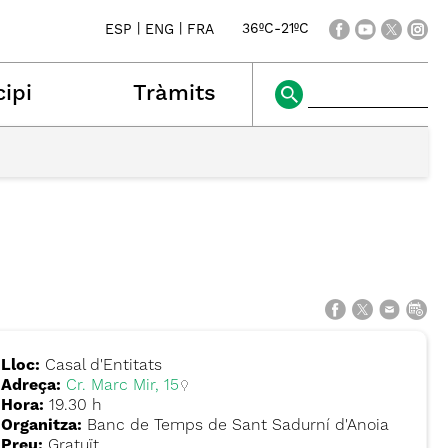
|
|
36ºC
-
21ºC
ESP
ENG
FRA
ipi
Tràmits
Lloc:
Casal d'Entitats
Adreça:
Cr. Marc Mir, 15
Hora:
19.30 h
Organitza:
Banc de Temps de Sant Sadurní d'Anoia
Preu:
Gratuït