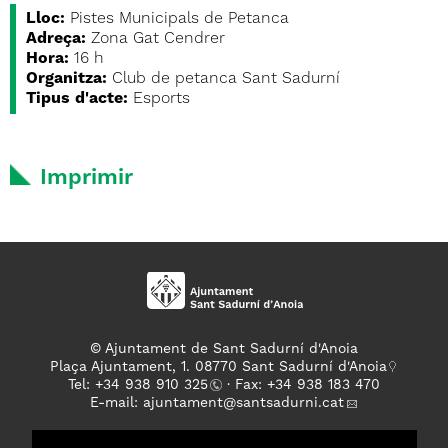
Lloc:
Pistes Municipals de Petanca
Adreça:
Zona Gat Cendrer
Hora:
16 h
Organitza:
Club de petanca Sant Sadurní
Tipus d'acte:
Esports
Imprimir
© Ajuntament de Sant Sadurní d'Anoia
Plaça Ajuntament, 1. 08770 Sant Sadurní d'Anoia
Tel: +
34 938 910 325
· Fax: +34 938 183 470
E-mail:
ajuntament
@santsadurni.cat