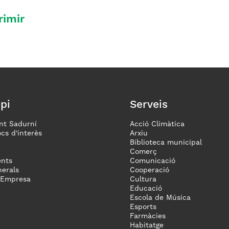
rimir
pi
Serveis
nt Sadurní
Acció Climàtica
ocs d'interès
Arxiu
Biblioteca municipal
Comerç
nts
Comunicació
erals
Cooperació
 Empresa
Cultura
Educació
Escola de Música
Esports
Farmàcies
Habitatge