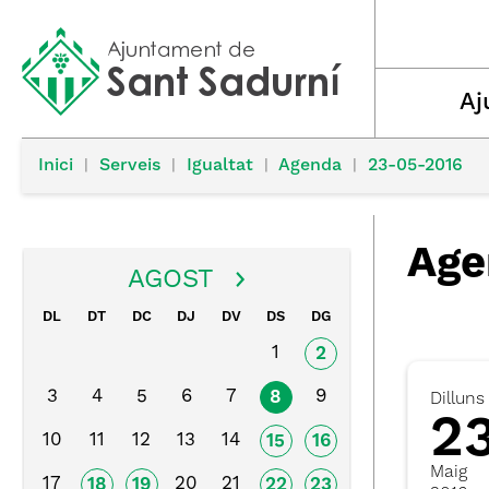
Aj
Inici
|
Serveis
|
Igualtat
|
Agenda
|
23-05-2016
Age
AGOST
DL
DT
DC
DJ
DV
DS
DG
1
2
3
4
5
6
7
9
8
Dilluns
2
10
11
12
13
14
15
16
Maig
17
20
21
18
19
22
23