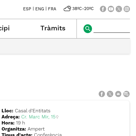
|
|
38ºC
-
20ºC
ESP
ENG
FRA
ipi
Tràmits
Lloc:
Casal d'Entitats
Adreça:
Cr. Marc Mir, 15
Hora:
19 h
Organitza:
Ampert
Tipus d'acte:
Conferència