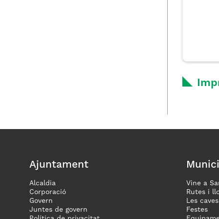
Imp
Ajuntament
Munici
Alcaldia
Vine a Sa
Corporació
Rutes i ll
Govern
Les caves
Juntes de govern
Festes
Política de privacitat
Equipame