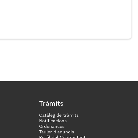
Tràmits
Catàleg de tràmits
Notificacions
Ordenances
Tauler d'anuncis
Perfil del Contractant