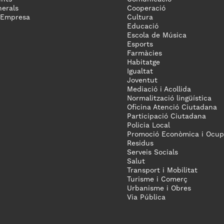
erals
Cooperació
 Empresa
Cultura
Educació
Escola de Música
Esports
Farmàcies
Habitatge
Igualtat
Joventut
Mediació i Acollida
Normalització lingüística
Oficina Atenció Ciutadana
Participació Ciutadana
Policia Local
Promoció Econòmica i Ocup
Residus
Serveis Socials
Salut
Transport i Mobilitat
Turisme i Comerç
Urbanisme i Obres
Via Pública