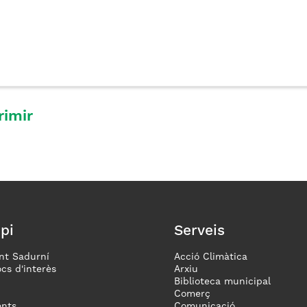
rimir
pi
Serveis
nt Sadurní
Acció Climàtica
ocs d'interès
Arxiu
Biblioteca municipal
Comerç
nts
Comunicació