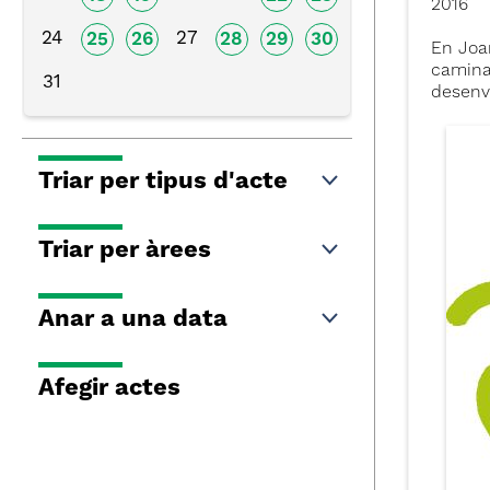
2016
24
27
25
26
28
29
30
En Joan
caminar
31
desenv
Triar per tipus d'acte
Triar per àrees
Anar a una data
Afegir actes