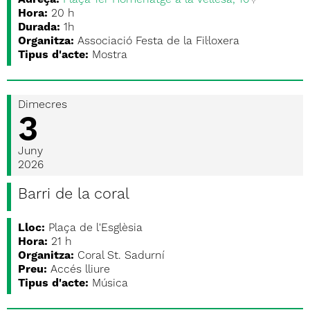
Adreça:
Plaça 1er Homenatge a la Vellesa, 10
Hora:
20 h
Durada:
1h
Organitza:
Associació Festa de la Fil·loxera
Tipus d'acte:
Mostra
Dimecres
3
Juny
2026
Barri de la coral
Lloc:
Plaça de l'Esglèsia
Hora:
21 h
Organitza:
Coral St. Sadurní
Preu:
Accés lliure
Tipus d'acte:
Música