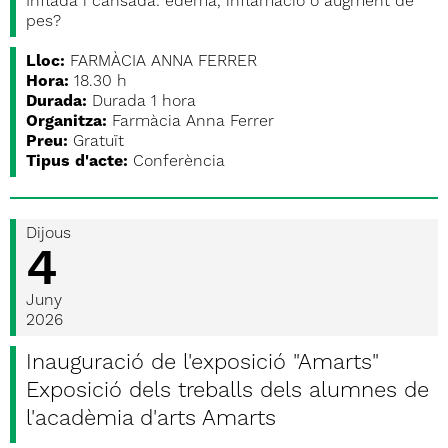
Inflada i cansada: edema, inflamació o augment de
pes?
Lloc:
FARMÀCIA ANNA FERRER
Hora:
18.30 h
Durada:
Durada 1 hora
Organitza:
Farmàcia Anna Ferrer
Preu:
Gratuït
Tipus d'acte:
Conferència
Dijous
4
Juny
2026
Inauguració de l'exposició "Amarts"
Exposició dels treballs dels alumnes de
l'acadèmia d'arts Amarts