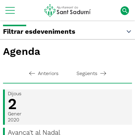
Filtrar esdeveniments
Agenda
Anteriors
Següents
Dijous
2
Gener
2020
Avança't al Nadal