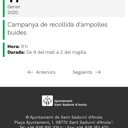
Gener
2020
Campanya de recollida d'ampolles
buides
Hora:
9 h
Durada:
De 9 del matí a 2 del migdia
Anteriors
Següents
© Ajuntament de Sant Sadurní d'Anoia
Plaça Ajuntament, 1. 08770 Sant Sadurní d'Anoia
Tel: +
34 938 910 325
· Fax: +34 938 183 470