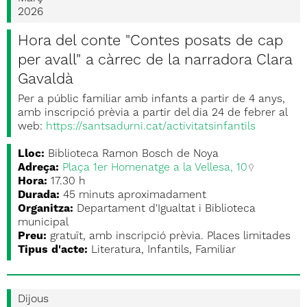
2026
Hora del conte "Contes posats de cap
per avall" a càrrec de la narradora Clara
Gavaldà
Per a públic familiar amb infants a partir de 4 anys,
amb inscripció prèvia a partir del dia 24 de febrer al
web:
https://santsadurni.cat/activitatsinfantils
Lloc:
Biblioteca Ramon Bosch de Noya
Adreça:
Plaça 1er Homenatge a la Vellesa, 10
Hora:
17.30 h
Durada:
45 minuts aproximadament
Organitza:
Departament d'Igualtat i Biblioteca
municipal
Preu:
gratuït, amb inscripció prèvia. Places limitades
Tipus d'acte:
Literatura, Infantils, Familiar
Dijous