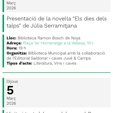
Març
2026
Presentació de la novel·la “Els dies dels
talps” de Júlia Serramitjana
Lloc:
Biblioteca Ramon Bosch de Noya
Adreça:
Plaça 1er Homenatge a la Vellesa, 10
Hora:
19 h
Organitza:
Biblioteca Municipal amb la col·laboració
de l'Editorial Saldonar i caves Juvé & Camps
Tipus d'acte:
Literatura, Vins i caves
Dijous
5
Març
2026