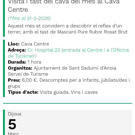
Visita i tast del cava del mes al Cava
Centre
(
*fins al 31-3-2026
)
Aquest mes et convidem a descobrir el reflex d'un
terrer, amb el tast de Mascaró Pure Rubor Rosat Brut
Lloc:
Cava Centre
Adreça:
Cr. Hospital 23 (entrada al Centre i a l'Oficina
de Turisme)
Durada:
1 hora
Organitza:
Ajuntament de Sant Sadurní d'Anoia
Servei de Turisme
Preu:
6,00 €. Descomptes per a infants, jubilats/des i
grups
Tipus d'acte:
Visita guiada, Vins i caves
Dijous
5
Març