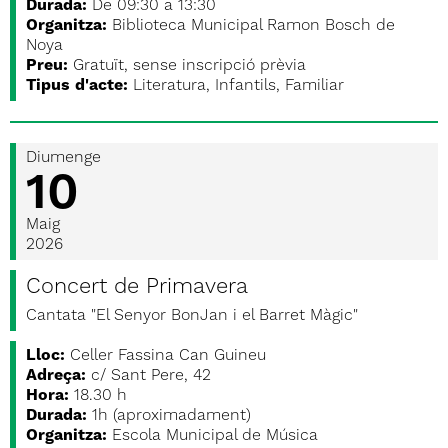
Durada:
De 09:30 a 13:30
Organitza:
Biblioteca Municipal Ramon Bosch de
Noya
Preu:
Gratuït, sense inscripció prèvia
Tipus d'acte:
Literatura, Infantils, Familiar
Diumenge
10
Maig
2026
Concert de Primavera
Cantata "El Senyor BonJan i el Barret Màgic"
Lloc:
Celler Fassina Can Guineu
Adreça:
c/ Sant Pere, 42
Hora:
18.30 h
Durada:
1h (aproximadament)
Organitza:
Escola Municipal de Música