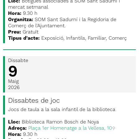
Lloc:
Botigues associades a SOM Sant Sadurní i
mercat setmanal
Hora:
9.30 h
Organitza:
SOM Sant Sadurní i la Regidoria de
Comerç de l'Ajuntament.
Preu:
Gratuït
Tipus d'acte:
Exposició, Infantils, Familiar, Comerç
Dissabte
9
Maig
2026
Dissabtes de joc
Jocs de taula a la sala infantil de la biblioteca
Lloc:
Biblioteca Ramon Bosch de Noya
Adreça:
Plaça 1er Homenatge a la Vellesa, 10
Hora:
9.30 h