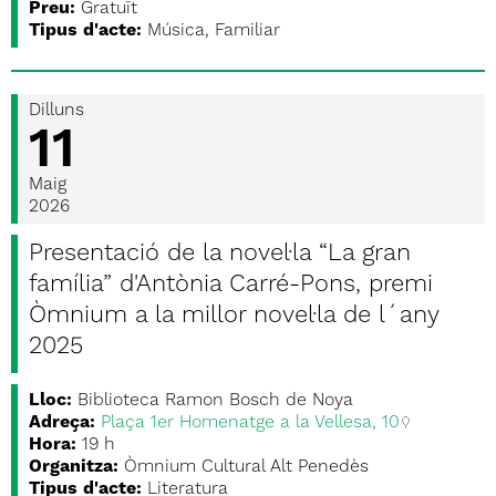
Preu:
Gratuït
Tipus d'acte:
Música, Familiar
Dilluns
11
Maig
2026
Presentació de la novel·la “La gran
família” d'Antònia Carré-Pons, premi
Òmnium a la millor novel·la de l´any
2025
Lloc:
Biblioteca Ramon Bosch de Noya
Adreça:
Plaça 1er Homenatge a la Vellesa, 10
Hora:
19 h
Organitza:
Òmnium Cultural Alt Penedès
Tipus d'acte:
Literatura