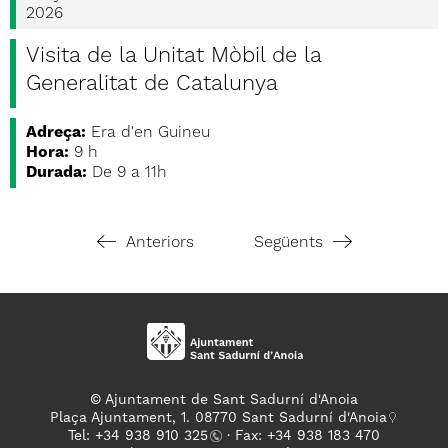
2026
Visita de la Unitat Mòbil de la
Generalitat de Catalunya
Adreça:
Era d'en Guineu
Hora:
9 h
Durada:
De 9 a 11h
Anteriors
Següents
© Ajuntament de Sant Sadurní d'Anoia
Plaça Ajuntament, 1. 08770 Sant Sadurní d'Anoia
Tel: +
34 938 910 325
· Fax: +34 938 183 470