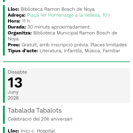
Lloc:
Biblioteca Ramon Bosch de Noya
Adreça:
Plaça 1er Homenatge a la Vellesa, 10
Hora:
11 h
Durada:
30 minuts aproximadament
Organitza:
Biblioteca Municipal Ramon Bosch de
Noya
Preu:
Gratuït, amb inscripció prèvia. Places limitades
Tipus d'acte:
Literatura, Infantils, Música, Familiar
Dissabte
13
Juny
2026
Tabalada Tabalots
Celebració del 20è aniversari
Lloc:
Inici c. Hospital