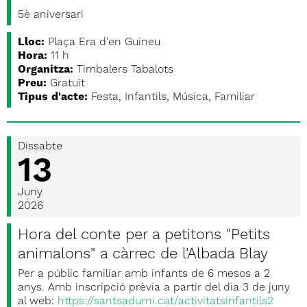
5è aniversari
Lloc:
Plaça Era d'en Guineu
Hora:
11 h
Organitza:
Timbalers Tabalots
Preu:
Gratuït
Tipus d'acte:
Festa, Infantils, Música, Familiar
Dissabte
13
Juny
2026
Hora del conte per a petitons "Petits
animalons" a càrrec de l'Albada Blay
Per a públic familiar amb infants de 6 mesos a 2
anys. Amb inscripció prèvia a partir del dia 3 de juny
al web:
https://santsadurni.cat/activitatsinfantils2