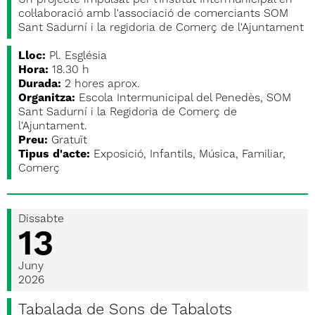
Un projecte impulsat per l'Institut Intermunicipal en
col·laboració amb l'associació de comerciants SOM
Sant Sadurní i la regidoria de Comerç de l'Ajuntament
Lloc:
Pl. Església
Hora:
18.30 h
Durada:
2 hores aprox.
Organitza:
Escola Intermunicipal del Penedès, SOM
Sant Sadurní i la Regidoria de Comerç de
l'Ajuntament.
Preu:
Gratuït
Tipus d'acte:
Exposició, Infantils, Música, Familiar,
Comerç
Dissabte
13
Juny
2026
Tabalada de Sons de Tabalots