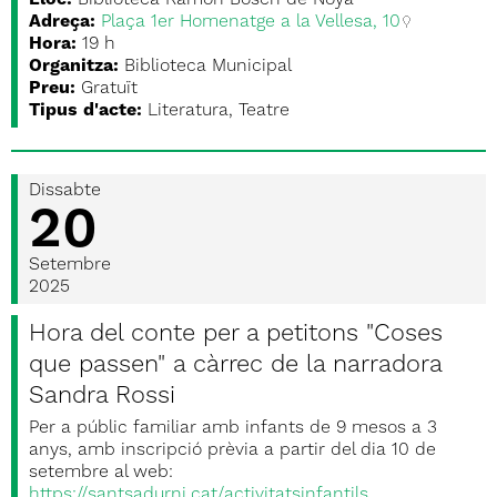
Lloc:
Biblioteca Ramon Bosch de Noya
Adreça:
Plaça 1er Homenatge a la Vellesa, 10
Hora:
19 h
Organitza:
Biblioteca Municipal
Preu:
Gratuït
Tipus d'acte:
Literatura, Teatre
Dissabte
20
Setembre
2025
Hora del conte per a petitons "Coses
que passen" a càrrec de la narradora
Sandra Rossi
Per a públic familiar amb infants de 9 mesos a 3
anys, amb inscripció prèvia a partir del dia 10 de
setembre al web:
https://santsadurni.cat/activitatsinfantils