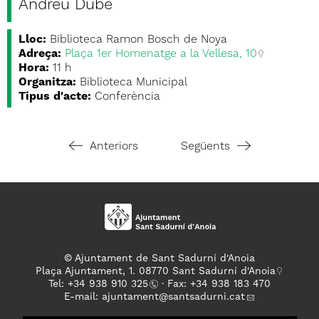
Andreu Dubé
Lloc:
Biblioteca Ramon Bosch de Noya
Adreça:
Plaça 1er Homenatge a la Vellesa, 10
Hora:
11 h
Organitza:
Biblioteca Municipal
Tipus d'acte:
Conferència
Anteriors
Següents
© Ajuntament de Sant Sadurní d'Anoia
Plaça Ajuntament, 1. 08770 Sant Sadurní d'Anoia
Tel: +
34 938 910 325
· Fax: +34 938 183 470
E-mail:
ajuntament
@santsadurni.cat