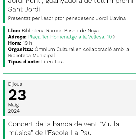
Jordi Puntí, guanyadora de l'últim premi
Sant Jordi
Presentat per l'escriptor penedesenc Jordi Llavina
Lloc:
Biblioteca Ramon Bosch de Noya
Adreça:
Plaça 1er Homenatge a la Vellesa, 10
Hora:
19 h
Organitza:
Òmnium Cultural en col·laboració amb la
Biblioteca Municipal
Tipus d'acte:
Literatura
Dijous
23
Maig
2024
Concert de la banda de vent "Viu la
música" de l'Escola La Pau