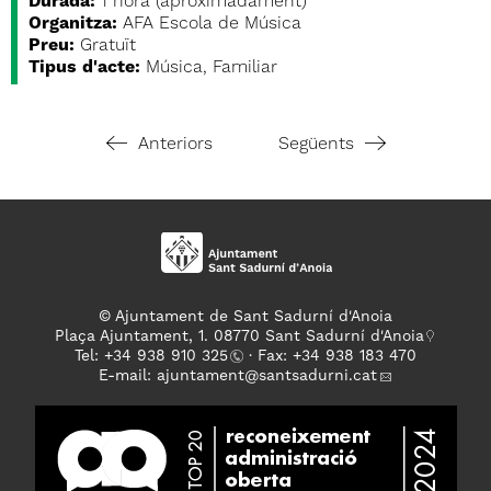
Durada:
1 hora (aproximadament)
Organitza:
AFA Escola de Música
Preu:
Gratuït
Tipus d'acte:
Música, Familiar
Anteriors
Següents
© Ajuntament de Sant Sadurní d'Anoia
Plaça Ajuntament, 1. 08770 Sant Sadurní d'Anoia
Tel: +
34 938 910 325
· Fax: +34 938 183 470
E-mail:
ajuntament
@santsadurni.cat