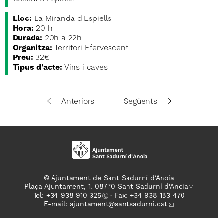
Lloc:
La Miranda d'Espiells
Hora:
20 h
Durada:
20h a 22h
Organitza:
Territori Efervescent
Preu:
32€
Tipus d'acte:
Vins i caves
Anteriors
Següents
© Ajuntament de Sant Sadurní d'Anoia
Plaça Ajuntament, 1. 08770 Sant Sadurní d'Anoia
Tel: +
34 938 910 325
· Fax: +34 938 183 470
E-mail:
ajuntament
@santsadurni.cat