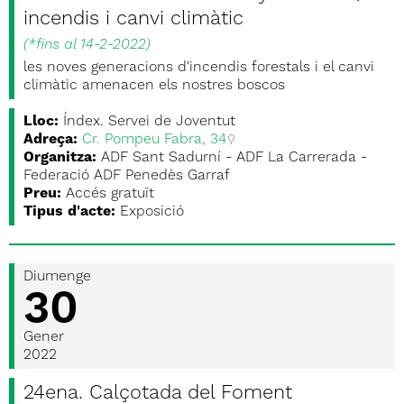
incendis i canvi climàtic
(
*fins al 14-2-2022
)
les noves generacions d'incendis forestals i el canvi
climàtic amenacen els nostres boscos
Lloc:
Índex. Servei de Joventut
Adreça:
Cr. Pompeu Fabra, 34
Organitza:
ADF Sant Sadurní - ADF La Carrerada -
Federació ADF Penedès Garraf
Preu:
Accés gratuït
Tipus d'acte:
Exposició
Diumenge
30
Gener
2022
24ena. Calçotada del Foment