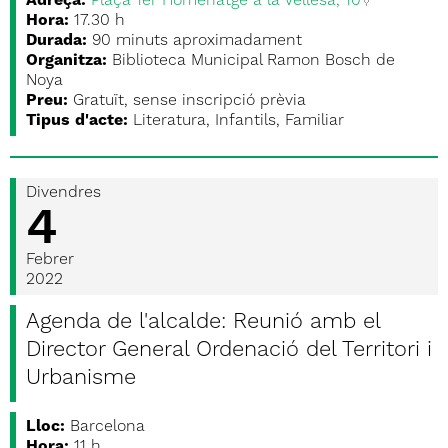
Adreça:
Plaça 1er Homenatge a la Vellesa, 10
Hora:
17.30 h
Durada:
90 minuts aproximadament
Organitza:
Biblioteca Municipal Ramon Bosch de
Noya
Preu:
Gratuït, sense inscripció prèvia
Tipus d'acte:
Literatura, Infantils, Familiar
Divendres
4
Febrer
2022
Agenda de l'alcalde: Reunió amb el
Director General Ordenació del Territori i
Urbanisme
Lloc:
Barcelona
Hora:
11 h