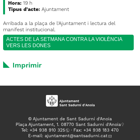
Hora:
19 h
Tipus d'acte:
Ajuntament
Arribada a la plaça de l'Ajuntament i lectura del
manifest institucional.
ACTES DE LA SETMANA CONTRA LA VIOLÈNCIA
VERS LES DONES
Imprimir
© Ajuntament de Sant Sadurní d'Anoia
Plaça Ajuntament, 1. 08770 Sant Sadurní d'Anoia
Tel: +
34 938 910 325
· Fax: +34 938 183 470
E-mail:
ajuntament
@santsadurni.cat