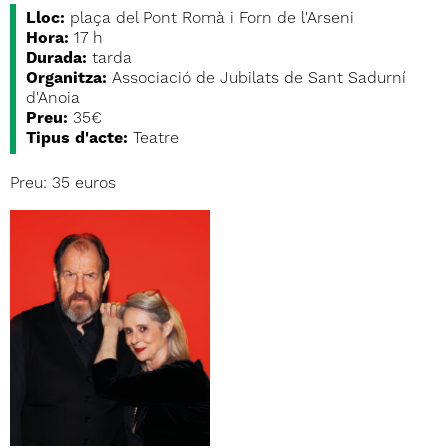
Lloc:
plaça del Pont Romà i Forn de l'Arseni
Hora:
17 h
Durada:
tarda
Organitza:
Associació de Jubilats de Sant Sadurní
d'Anoia
Preu:
35€
Tipus d'acte:
Teatre
Preu: 35 euros