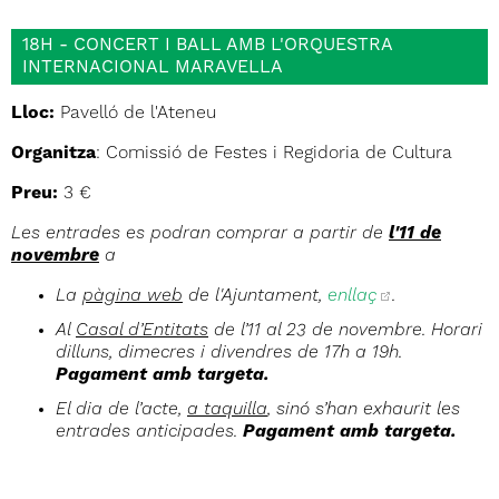
18H - CONCERT I BALL AMB L'ORQUESTRA
INTERNACIONAL MARAVELLA
Lloc:
Pavelló de l'Ateneu
Organitza
: Comissió de Festes i Regidoria de Cultura
Preu:
3 €
Les entrades es podran comprar a partir de
l'11 de
novembre
a:
La
pàgina web
de l'Ajuntament,
enllaç
.
Al
Casal d’Entitats
de l’11 al 23 de novembre. Horari:
dilluns, dimecres i divendres de 17h a 19h.
Pagament amb targeta.
El dia de l’acte,
a taquilla
, sinó s’han exhaurit les
entrades anticipades.
Pagament amb targeta.