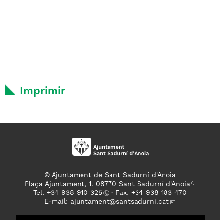
Imprimir
© Ajuntament de Sant Sadurní d'Anoia
Plaça Ajuntament, 1. 08770 Sant Sadurní d'Anoia
Tel: +
34 938 910 325
· Fax: +34 938 183 470
E-mail:
ajuntament
@santsadurni.cat