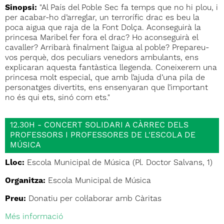
Sinopsi:
"Al País del Poble Sec fa temps que no hi plou, i
per acabar-ho d’arreglar, un terrorífic drac es beu la
poca aigua que raja de la Font Dolça. Aconseguirà la
princesa Maribel fer fora el drac? Ho aconseguirà el
cavaller? Arribarà finalment l’aigua al poble? Prepareu-
vos perquè, dos peculiars venedors ambulants, ens
explicaran aquesta fantàstica llegenda. Coneixerem una
princesa molt especial, que amb l’ajuda d’una pila de
personatges divertits, ens ensenyaran que l’important
no és qui ets, sinó com ets."
12.30H - CONCERT SOLIDARI A CÀRREC DELS
PROFESSORS I PROFESSORES DE L'ESCOLA DE
MÚSICA
Lloc:
Escola Municipal de Música (Pl. Doctor Salvans, 1)
Organitza:
Escola Municipal de Música
Preu:
Donatiu per col·laborar amb Càritas
Més informació