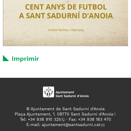
Imprimir
© Ajuntament de Sant Sadurní d'Anoia
Plaça Ajuntament, 1. 08770 Sant Sadurní d'Anoia
Tel: +
34 938 910 325
· Fax: +34 938 183 470
E-mail:
ajuntament
@santsadurni.cat