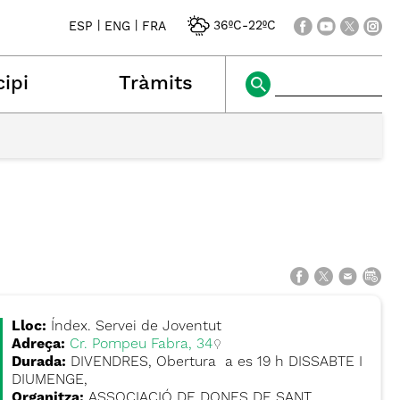
|
|
36ºC
-
22ºC
ESP
ENG
FRA
ipi
Tràmits
Lloc:
Índex. Servei de Joventut
Adreça:
Cr. Pompeu Fabra, 34
Durada:
DIVENDRES, Obertura a es 19 h DISSABTE I
DIUMENGE,
Organitza:
ASSOCIACIÓ DE DONES DE SANT