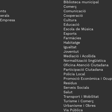
Biblioteca municipal
Comerç
nts
Comunicació
erals
Cooperació
 Empresa
Cultura
Educació
Escola de Música
Esports
Farmàcies
Habitatge
Igualtat
Joventut
Mediació i Acollida
Normalització lingüística
Oficina Atenció Ciutadana
Participació Ciutadana
Policia Local
Promoció Econòmica i Ocup
Residus
Serveis Socials
Salut
Transport i Mobilitat
Turisme i Comerç
Urbanisme i Obres
Via Pública