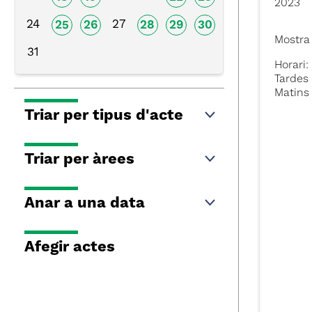
2023
24
27
25
26
28
29
30
Mostra 
31
Horari:
Tardes 
Matins 
Triar per tipus d'acte
Triar per àrees
Anar a una data
Afegir actes