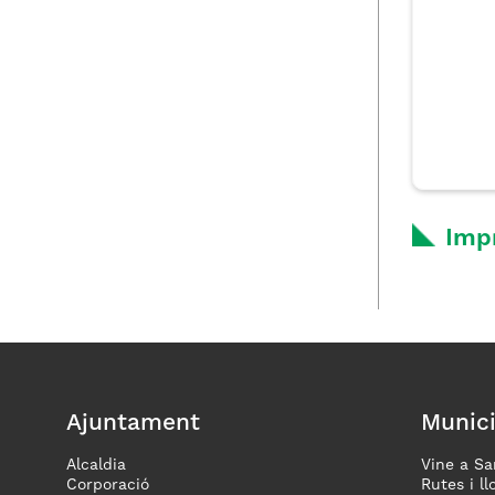
Imp
Ajuntament
Munici
Alcaldia
Vine a Sa
Corporació
Rutes i ll