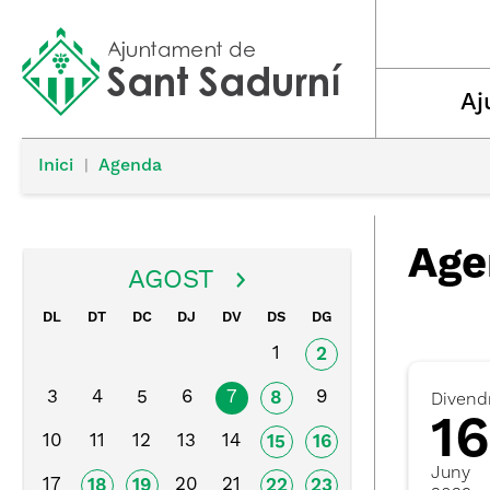
Aj
Inici
|
Agenda
Age
AGOST
DL
DT
DC
DJ
DV
DS
DG
1
2
3
4
5
6
7
9
8
Divend
16
10
11
12
13
14
15
16
Juny
17
20
21
18
19
22
23