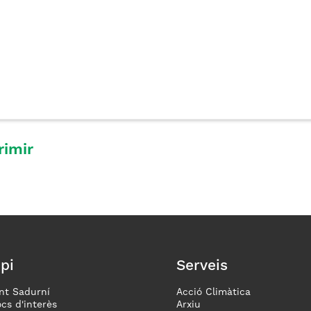
rimir
pi
Serveis
nt Sadurní
Acció Climàtica
ocs d'interès
Arxiu