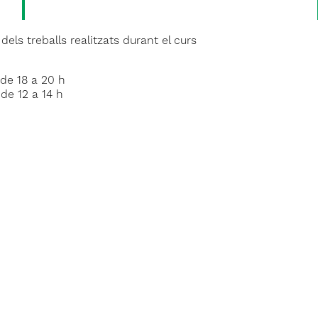
dels treballs realitzats durant el curs
de 18 a 20 h
de 12 a 14 h