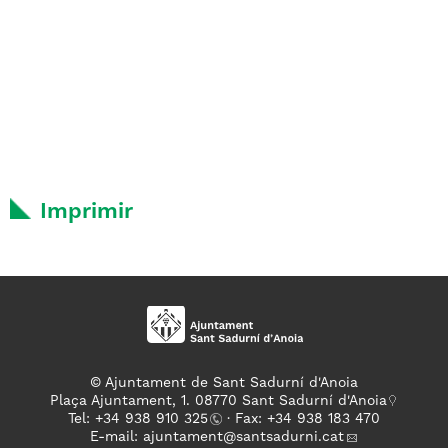
Imprimir
© Ajuntament de Sant Sadurní d'Anoia
Plaça Ajuntament, 1. 08770 Sant Sadurní d'Anoia
Tel: +
34 938 910 325
· Fax: +34 938 183 470
E-mail:
ajuntament
@santsadurni.cat