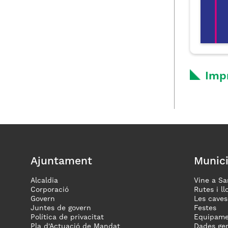
Imp
Ajuntament
Munici
Alcaldia
Vine a Sa
Corporació
Rutes i ll
Govern
Les caves
Juntes de govern
Festes
Política de privacitat
Equipame
Pla d'Actuació de Mandat
Dades gen