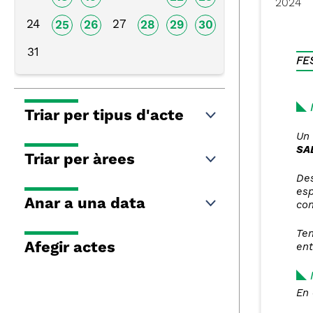
2024
24
27
25
26
28
29
30
31
FE
Triar per tipus d'acte
Un
SA
Triar per àrees
De
esp
Anar a una data
con
Ten
Afegir actes
ent
En 