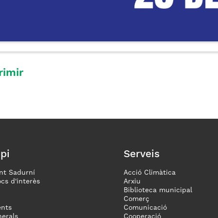
rimir
pi
Serveis
nt Sadurní
Acció Climàtica
ocs d'interès
Arxiu
Biblioteca municipal
Comerç
nts
Comunicació
erals
Cooperació