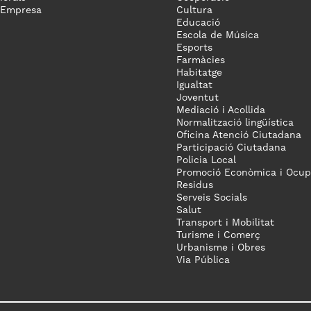
 Empresa
Cultura
Educació
Escola de Música
Esports
Farmàcies
Habitatge
Igualtat
Joventut
Mediació i Acollida
Normalització lingüística
Oficina Atenció Ciutadana
Participació Ciutadana
Policia Local
Promoció Econòmica i Ocup
Residus
Serveis Socials
Salut
Transport i Mobilitat
Turisme i Comerç
Urbanisme i Obres
Via Pública