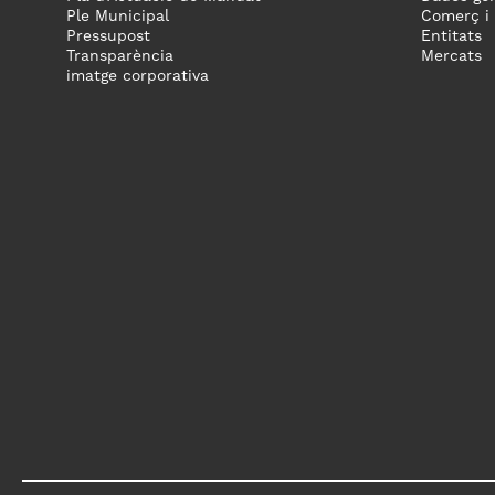
Ple Municipal
Comerç i
Pressupost
Entitats
Transparència
Mercats
imatge corporativa