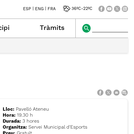
|
|
36ºC
-
22ºC
ESP
ENG
FRA
ipi
Tràmits
Lloc:
Pavelló Ateneu
Hora:
19.30 h
Durada:
3 hores
Organitza:
Servei Municipal d'Esports
Preu:
Gratuït