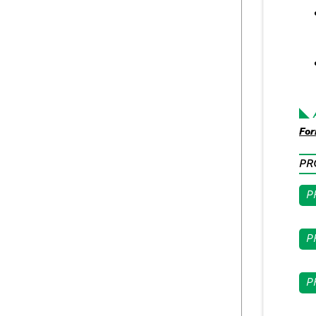
For
PR
P
P
P