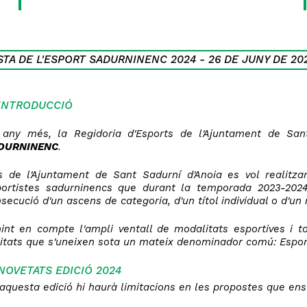
STA DE L'ESPORT SADURNINENC 2024 - 26 DE JUNY DE 20
INTRODUCCIÓ
 any més, la Regidoria d'Esports de l'Ajuntament de Sant
DURNINENC
.
s de l'Ajuntament de Sant Sadurní d'Anoia es vol realitz
ortistes sadurninencs que durant la temporada 2023-2024, 
secució d'un ascens de categoria, d'un títol individual o d'un
int en compte l'ampli ventall de modalitats esportives i to
itats que s'uneixen sota un mateix denominador comú: Esport
NOVETATS EDICIÓ 2024
aquesta edició hi haurà limitacions en les propostes que ens f