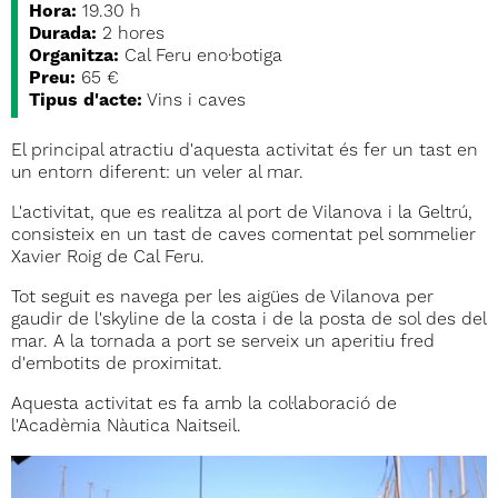
Hora:
19.30 h
Durada:
2 hores
Organitza:
Cal Feru eno·botiga
Preu:
65 €
Tipus d'acte:
Vins i caves
El principal atractiu d'aquesta activitat és fer un tast en
un entorn diferent: un veler al mar.
L'activitat, que es realitza al port de Vilanova i la Geltrú,
consisteix en un tast de caves comentat pel sommelier
Xavier Roig de Cal Feru.
Tot seguit es navega per les aigües de Vilanova per
gaudir de l'skyline de la costa i de la posta de sol des del
mar. A la tornada a port se serveix un aperitiu fred
d'embotits de proximitat.
Aquesta activitat es fa amb la col·laboració de
l'Acadèmia Nàutica Naitseil.