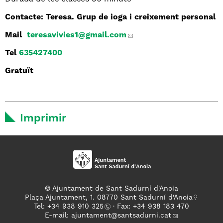
Contacte: Teresa. Grup de ioga i creixement personal
Mail
teresavivies1
@gmail.com
Tel
635427400
Gratuït
Imprimir
© Ajuntament de Sant Sadurní d'Anoia
Plaça Ajuntament, 1. 08770 Sant Sadurní d'Anoia
Tel: +
34 938 910 325
· Fax: +34 938 183 470
E-mail:
ajuntament
@santsadurni.cat