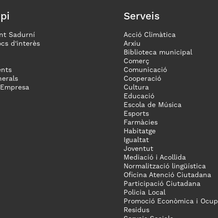
pi
Serveis
nt Sadurní
Acció Climàtica
ocs d'interès
Arxiu
Biblioteca municipal
Comerç
nts
Comunicació
erals
Cooperació
 Empresa
Cultura
Educació
Escola de Música
Esports
Farmàcies
Habitatge
Igualtat
Joventut
Mediació i Acollida
Normalització lingüística
Oficina Atenció Ciutadana
Participació Ciutadana
Policia Local
Promoció Econòmica i Ocup
Residus