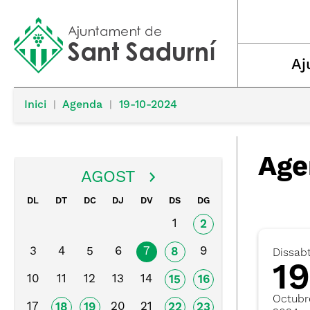
Aj
Inici
|
Agenda
|
19-10-2024
Age
AGOST
DL
DT
DC
DJ
DV
DS
DG
1
2
3
4
5
6
7
9
8
Dissab
19
10
11
12
13
14
15
16
Octubr
17
20
21
18
19
22
23