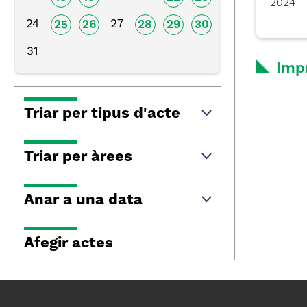
2024
24
27
25
26
28
29
30
31
Imp
Triar per tipus d'acte
Triar per àrees
Anar a una data
Afegir actes