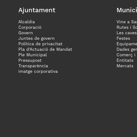
Ajuntament
Munici
Alcaldia
Vine a Sa
Corporació
Rutes i ll
Govern
Les caves
Juntes de govern
Festes
Política de privacitat
Equipame
Pla d'Actuació de Mandat
Dades gen
Ple Municipal
Comerç i
Pressupost
Entitats
Transparència
Mercats
imatge corporativa