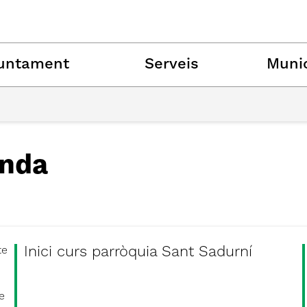
untament
Serveis
Munic
nda
Inici curs parròquia Sant Sadurní
te
e