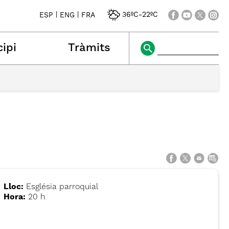
|
|
36ºC
-
22ºC
ESP
ENG
FRA
ipi
Tràmits
Lloc:
Església parroquial
Hora:
20 h