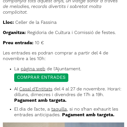
companyia tots aquest anys, un viatge sonor a través
de melodies, records divertits i sobretot molta
complicitat.
Lloc:
Celler de la Fassina
Organitza:
Regidoria de Cultura i Comissió de festes.
Preu entrada:
10 €
Les entrades es podran comprar a partir del 4 de
novembre a les 10h:
La
pàgina web
de l'Ajuntament.
COMPRAR ENTRADES
Al
Casal d’Entitats
del 4 al 27 de novembre. Horari:
dilluns, dimecres i divendres de 17h a 19h.
Pagament amb targeta.
El dia de l’acte, a
taquilla
, si no s’han exhaurit les
entrades anticipades.
Pagament amb targeta.