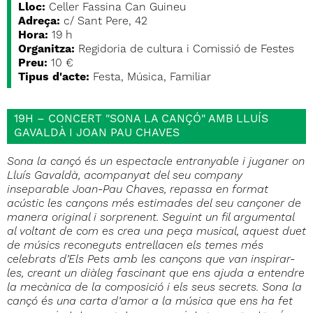
Lloc:
Celler Fassina Can Guineu
Adreça:
c/ Sant Pere, 42
Hora:
19 h
Organitza:
Regidoria de cultura i Comissió de Festes
Preu:
10 €
Tipus d'acte:
Festa, Música, Familiar
19H – CONCERT "SONA LA CANÇÓ" AMB LLUÍS
GAVALDÀ I JOAN PAU CHAVES
Sona la cançó és un espectacle entranyable i juganer on
Lluís Gavaldà, acompanyat del seu company
inseparable Joan-Pau Chaves, repassa en format
acústic les cançons més estimades del seu cançoner de
manera original i sorprenent. Seguint un fil argumental
al voltant de com es crea una peça musical, aquest duet
de músics reconeguts entrellacen els temes més
celebrats d’Els Pets amb les cançons que van inspirar-
les, creant un diàleg fascinant que ens ajuda a entendre
la mecànica de la composició i els seus secrets. Sona la
cançó és una carta d’amor a la música que ens ha fet