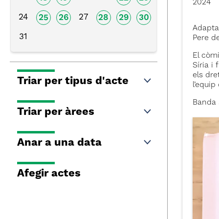
2024
24
27
25
26
28
29
30
Adapta
31
Pere de
El còmi
Síria i
els dre
Triar per tipus d'acte
l’equip
Banda 
Triar per àrees
Anar a una data
Afegir actes