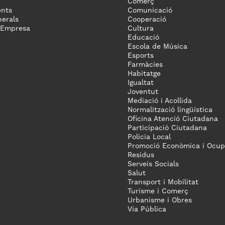
Comerç
nts
Comunicació
erals
Cooperació
 Empresa
Cultura
Educació
Escola de Música
Esports
Farmàcies
Habitatge
Igualtat
Joventut
Mediació i Acollida
Normalització lingüística
Oficina Atenció Ciutadana
Participació Ciutadana
Policia Local
Promoció Econòmica i Ocup
Residus
Serveis Socials
Salut
Transport i Mobilitat
Turisme i Comerç
Urbanisme i Obres
Via Pública