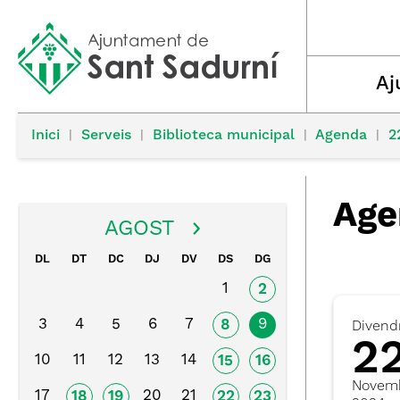
Aj
Inici
|
Serveis
|
Biblioteca municipal
|
Agenda
|
2
Age
AGOST
DL
DT
DC
DJ
DV
DS
DG
1
2
3
4
5
6
7
9
8
Divend
2
10
11
12
13
14
15
16
Novem
17
20
21
18
19
22
23