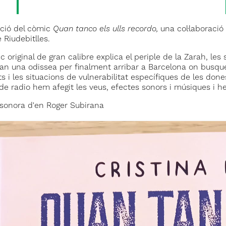
ció del còmic
Quan tanco els ulls recordo,
una col·laboració 
 Riudebitlles.
c original de gran calibre explica el periple de la Zarah, les s
 fan una odissea per finalment arribar a Barcelona on busque
ts i les situacions de vulnerabilitat específiques de les done
 de radio hem afegit les veus, efectes sonors i músiques i h
sonora d'en Roger Subirana