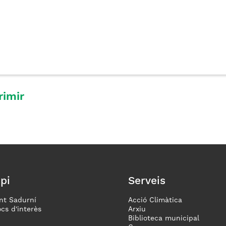
rimir
pi
Serveis
nt Sadurní
Acció Climàtica
ocs d'interès
Arxiu
Biblioteca municipal