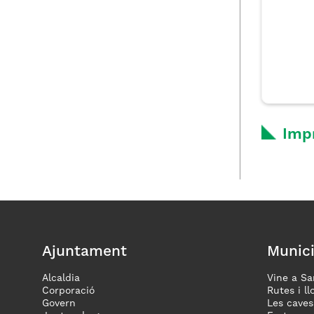
Imp
Ajuntament
Munici
Alcaldia
Vine a Sa
Corporació
Rutes i ll
Govern
Les caves