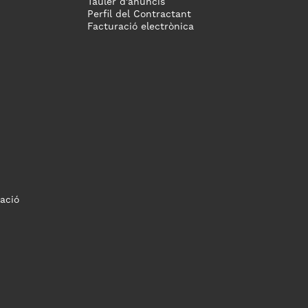
Tauler d'anuncis
Perfil del Contractant
Facturació electrònica
ació