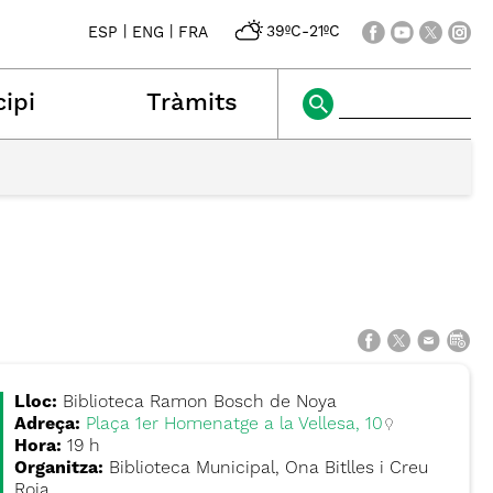
|
|
39ºC
-
21ºC
ESP
ENG
FRA
ipi
Tràmits
Lloc:
Biblioteca Ramon Bosch de Noya
Adreça:
Plaça 1er Homenatge a la Vellesa, 10
Hora:
19 h
Organitza:
Biblioteca Municipal, Ona Bitlles i Creu
Roja