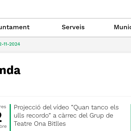
untament
Serveis
Munic
2-11-2024
nda
Projecció del vídeo “Quan tanco els
res
2
ulls recordo” a càrrec del Grup de
Teatre Ona Bitlles
bre