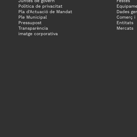
Juntes de govern
Festes
Política de privacitat
Equipame
Pla d'Actuació de Mandat
Dades gen
Ple Municipal
Comerç i
Pressupost
Entitats
Transparència
Mercats
imatge corporativa