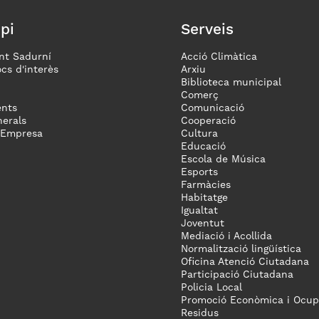
pi
Serveis
nt Sadurní
Acció Climàtica
ocs d'interès
Arxiu
Biblioteca municipal
Comerç
nts
Comunicació
erals
Cooperació
 Empresa
Cultura
Educació
Escola de Música
Esports
Farmàcies
Habitatge
Igualtat
Joventut
Mediació i Acollida
Normalització lingüística
Oficina Atenció Ciutadana
Participació Ciutadana
Policia Local
Promoció Econòmica i Ocup
Residus