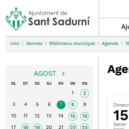
Aj
Inici
|
Serveis
|
Biblioteca municipal
|
Agenda
|
1
Age
AGOST
DL
DT
DC
DJ
DV
DS
DG
1
2
3
4
5
6
7
9
8
Dimecr
15
10
11
12
13
14
15
16
Gener
17
20
21
18
19
22
23