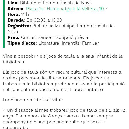
Lloc:
Biblioteca Ramon Bosch de Noya
Adreça:
Plaça 1er Homenatge a la Vellesa, 10
Hora:
11 h
Durada:
De 09:30 a 13:30
Organitza:
Biblioteca Municipal Ramon Bosch de
Noya
Preu:
Gratuït, sense inscripció prèvia
Tipus d'acte:
Literatura, Infantils, Familiar
Vine a descobrir els jocs de taula a la sala infantil de la
biblioteca.
Els jocs de taula són un recurs cultural que interessa a
moltes persones de diferents edats. Els jocs que
trobareu a la biblioteca pretenen afavorir la participació
i el lleure alhora que fomentar l´aprenentatge
Funcionament de l'activitat:
* Un dissabte al mes trobareu jocs de taula dels 2 als 12
anys. Els menors de 8 anys hauran d'estar sempre
acompanyats d'una persona adulta que se'n fa
responsable