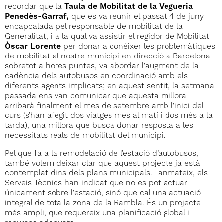
recordar que la
Taula de Mobilitat de la Vegueria
Penedès-Garraf,
que es va reunir el passat 4 de juny
encapçalada pel responsable de mobilitat de la
Generalitat, i a la qual va assistir el regidor de Mobilitat
Òscar Lorente
per donar a conèixer les problemàtiques
de mobilitat al nostre municipi en direcció a Barcelona
sobretot a hores puntes, va abordar l'augment de la
cadència dels autobusos en coordinació amb els
diferents agents implicats; en aquest sentit, la setmana
passada ens van comunicar que aquesta millora
arribarà finalment el mes de setembre amb l'inici del
curs (s’han afegit dos viatges mes al matí i dos més a la
tarda), una millora que busca donar resposta a les
necessitats reals de mobilitat del municipi.
Pel que fa a la remodelació de l’estació d’autobusos,
també volem deixar clar que aquest projecte ja està
contemplat dins dels plans municipals. Tanmateix, els
Serveis Tècnics han indicat que no es pot actuar
únicament sobre l'estació, sinó que cal una actuació
integral de tota la zona de la Rambla. És un projecte
més ampli, que requereix una planificació global i