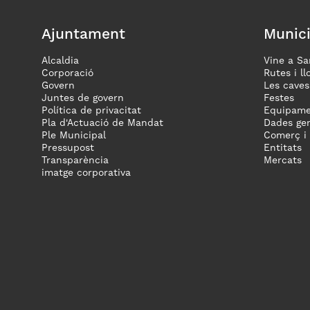
Ajuntament
Munici
Alcaldia
Vine a Sa
Corporació
Rutes i ll
Govern
Les caves
Juntes de govern
Festes
Política de privacitat
Equipame
Pla d'Actuació de Mandat
Dades gen
Ple Municipal
Comerç i
Pressupost
Entitats
Transparència
Mercats
imatge corporativa