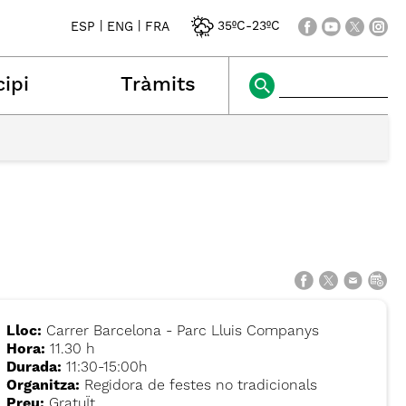
|
|
35ºC
-
23ºC
ESP
ENG
FRA
ipi
Tràmits
Lloc:
Carrer Barcelona - Parc Lluis Companys
Hora:
11.30 h
Durada:
11:30-15:00h
Organitza:
Regidora de festes no tradicionals
Preu:
GratuÏt