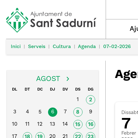
Aj
Inici
|
Serveis
|
Cultura
|
Agenda
|
07-02-2026
Age
AGOST
DL
DT
DC
DJ
DV
DS
DG
1
2
3
4
5
6
7
9
8
Dissab
7
10
11
12
13
14
15
16
Febrer
17
20
21
18
19
22
23