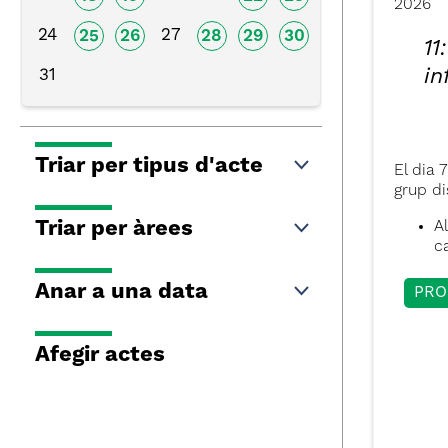
2026
24
27
25
26
28
29
30
11
in
31
Triar per tipus d'acte
El dia 
grup di
Triar per àrees
A
c
Anar a una data
PRO
Afegir actes