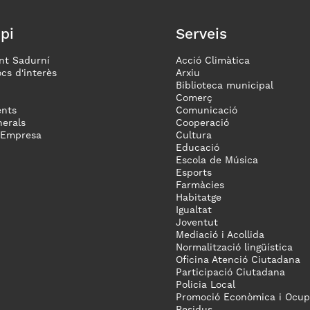
pi
Serveis
nt Sadurní
Acció Climàtica
ocs d'interès
Arxiu
Biblioteca municipal
Comerç
nts
Comunicació
erals
Cooperació
 Empresa
Cultura
Educació
Escola de Música
Esports
Farmàcies
Habitatge
Igualtat
Joventut
Mediació i Acollida
Normalització lingüística
Oficina Atenció Ciutadana
Participació Ciutadana
Policia Local
Promoció Econòmica i Ocup