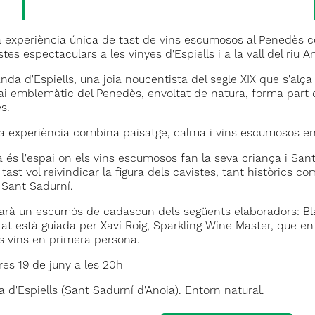
 experiència única de tast de vins escumosos al Penedès co
tes espectaculars a les vinyes d'Espiells i a la vall del riu A
nda d'Espiells, una joia noucentista del segle XIX que s'alça 
i emblemàtic del Penedès, envoltat de natura, forma part d
s.
 experiència combina paisatge, calma i vins escumosos en u
 és l'espai on els vins escumosos fan la seva criança i Sant 
tast vol reivindicar la figura dels cavistes, tant històrics 
 Sant Sadurní.
arà un escumós de cadascun dels següents elaboradors: Blan
itat està guiada per Xavi Roig, Sparkling Wine Master, que e
s vins en primera persona.
es 19 de juny a les 20h
 d'Espiells (Sant Sadurní d'Anoia). Entorn natural.