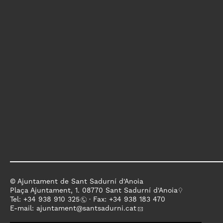
© Ajuntament de Sant Sadurní d'Anoia
Plaça Ajuntament, 1. 08770 Sant Sadurní d'Anoia
Tel: +
34 938 910 325
· Fax: +34 938 183 470
E-mail:
ajuntament
@santsadurni.cat