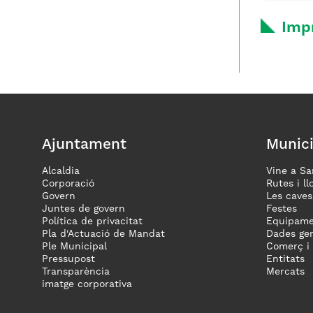
Imp
Ajuntament
Munici
Alcaldia
Vine a Sa
Corporació
Rutes i ll
Govern
Les caves
Juntes de govern
Festes
Política de privacitat
Equipame
Pla d'Actuació de Mandat
Dades gen
Ple Municipal
Comerç i
Pressupost
Entitats
Transparència
Mercats
imatge corporativa