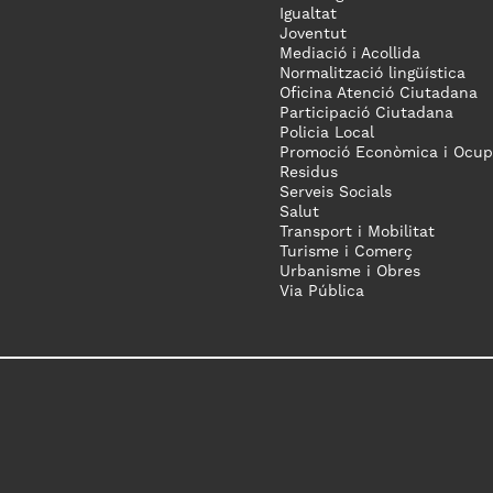
Igualtat
Joventut
Mediació i Acollida
Normalització lingüística
Oficina Atenció Ciutadana
Participació Ciutadana
Policia Local
Promoció Econòmica i Ocup
Residus
Serveis Socials
Salut
Transport i Mobilitat
Turisme i Comerç
Urbanisme i Obres
Via Pública