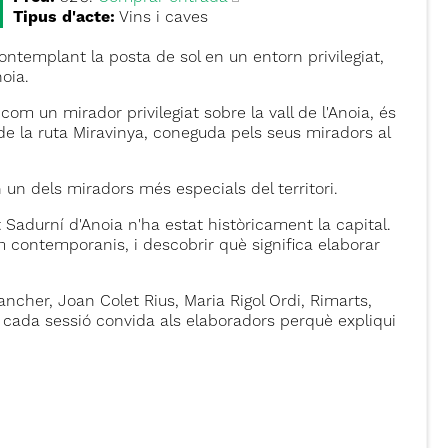
Tipus d'acte:
Vins i caves
ntemplant la posta de sol en un entorn privilegiat,
noia.
com un mirador privilegiat sobre la vall de l'Anoia, és
e la ruta Miravinya, coneguda pels seus miradors al
n dels miradors més especials del territori.
Sadurní d'Anoia n'ha estat històricament la capital.​
com contemporanis, i descobrir què significa elaborar
cher, Joan Colet Rius, Maria Rigol Ordi, Rimarts,
n cada sessió convida als elaboradors perquè expliqui