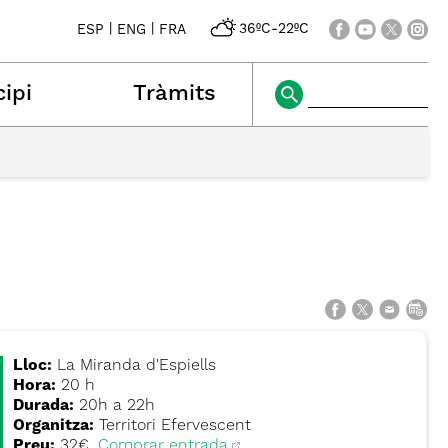
|
|
36ºC
-
22ºC
ESP
ENG
FRA
ipi
Tràmits
Lloc:
La Miranda d'Espiells
Hora:
20 h
Durada:
20h a 22h
Organitza:
Territori Efervescent
Preu:
32€.
Comprar entrada