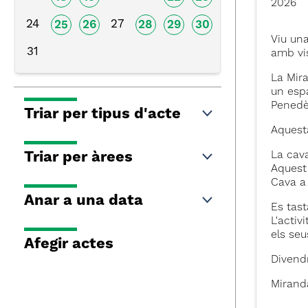
2026
24
27
25
26
28
29
30
Viu una
31
amb vis
La Mira
un espa
Penedè
Triar per tipus d'acte
Aquesta
Triar per àrees
La cava
Aquest 
Cava a
Anar a una data
Es tast
L'activ
els seu
Afegir actes
Divendr
Miranda