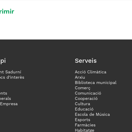
rimir
pi
Serveis
nt Sadurní
Acció Climàtica
ocs d'interès
Arxiu
Biblioteca municipal
Comerç
nts
Comunicació
erals
Cooperació
 Empresa
Cultura
Educació
Escola de Música
Esports
Farmàcies
Habitatge