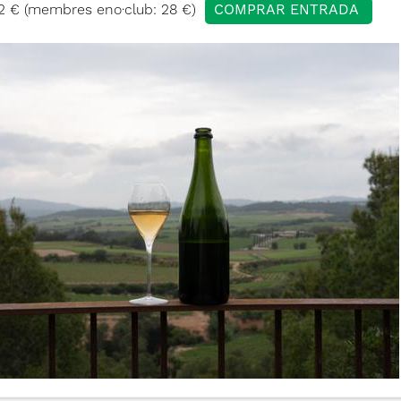
32 € (membres eno·club: 28 €)
COMPRAR ENTRADA