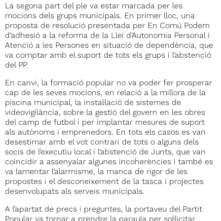
La segona part del ple va estar marcada per les
mocions dels grups municipals. En primer lloc, una
proposta de resolució presentada per En Comú Podem
d’adhesió a la reforma de la Llei d’Autonomia Personal i
Atenció a les Persones en situació de dependència, que
va comptar amb el suport de tots els grups i l’abstenció
del PP.
En canvi, la formació popular no va poder fer prosperar
cap de les seves mocions, en relació a la millora de la
piscina municipal, la instal·lació de sistemes de
videovigilància, sobre la gestió del govern en les obres
del camp de futbol i per implantar mesures de suport
als autònoms i emprenedors. En tots els casos es van
desestimar amb el vot contrari de tots o alguns dels
socis de l’executiu local i l’abstenció de Junts, que van
coincidir a assenyalar algunes incoherències i també es
va lamentar l’alarmisme, la manca de rigor de les
propostes i el desconeixement de la tasca i projectes
desenvolupats als serveis municipals.
A l’apartat de precs i preguntes, la portaveu del Partit
Popular va tornar a prendre la paraula per sol·licitar