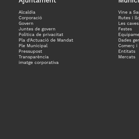
Ajuntament
Munici
Alcaldia
Vine a Sa
Corporació
Rutes i ll
Govern
Les caves
Juntes de govern
Festes
Política de privacitat
Equipame
Pla d'Actuació de Mandat
Dades gen
Ple Municipal
Comerç i
Pressupost
Entitats
Transparència
Mercats
imatge corporativa