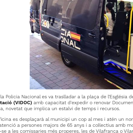
a Policia Nacional es va traslladar a la plaça de l’Esglési
ació (VIDOC)
amb capacitat d'expedir o renovar Document
a, novetat que implica un estalvi de temps i recursos.
’oficina es desplaçarà al municipi un cop al mes i atén un n
l’atenció a persones majors de 65 anys i a col·lectius amb mo
-se a les comissaries més properes, les de Vilafranca o Vila