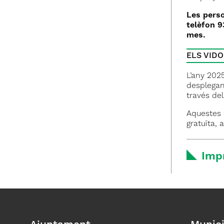
Les perso
telèfon 9
mes.
ELS VID
L’any 2025
desplegan
través de
Aquestes o
gratuïta, 
Imp