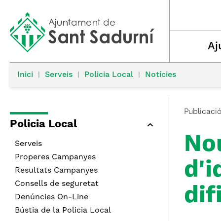
Aj
Inici
|
Serveis
|
Policia Local
|
Notícies
Publicaci
Policia Local
No
Serveis
Properes Campanyes
d'i
Resultats Campanyes
Consells de seguretat
dif
Denúncies On-Line
Bústia de la Policia Local