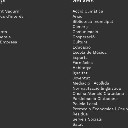
pi
Serveis
nt Sadurní
Acció Climàtica
ocs d'interès
Arxiu
Biblioteca municipal
Comerç
nts
Comunicació
erals
Cooperació
 Empresa
Cultura
Educació
Escola de Música
Esports
Farmàcies
Habitatge
Igualtat
Joventut
Mediació i Acollida
Normalització lingüística
Oficina Atenció Ciutadana
Participació Ciutadana
Policia Local
Promoció Econòmica i Ocup
Residus
Serveis Socials
Salut