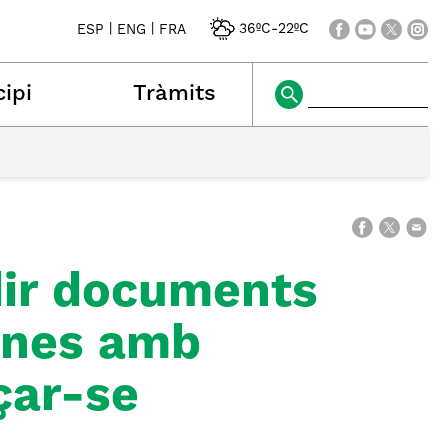
|
|
36ºC
-
22ºC
ESP
ENG
FRA
ipi
Tràmits
dir documents
sones amb
çar-se