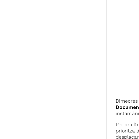
Dimecres l
Document
instantàni
Per ara l
prioritza 
desplaçar