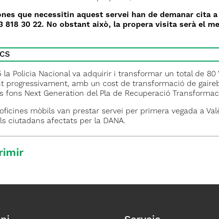
nes que necessitin aquest servei han de demanar cita a l
3 818 30 22. No obstant això, la propera visita serà el mes
OCS
 la Policia Nacional va adquirir i transformar un total de 8
t progressivament, amb un cost de transformació de gaireb
ls fons Next Generation del Pla de Recuperació Transformació
ficines mòbils van prestar servei per primera vegada a Valè
als ciutadans afectats per la DANA.
rimir