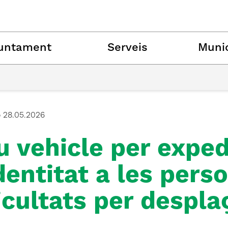
untament
Serveis
Munic
ó
28.05.2026
u vehicle per expe
dentitat a les per
icultats per despla