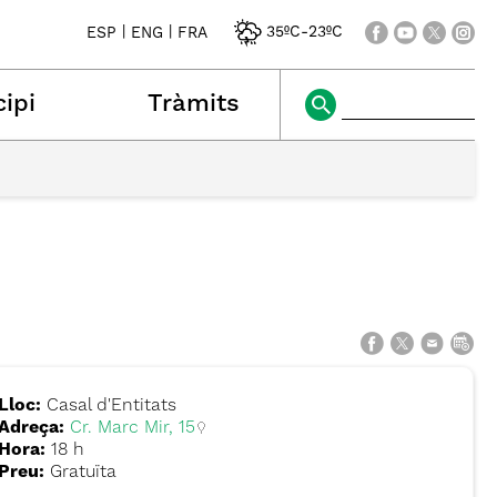
|
|
35ºC
-
23ºC
ESP
ENG
FRA
ipi
Tràmits
Lloc:
Casal d'Entitats
Adreça:
Cr. Marc Mir, 15
Hora:
18 h
Preu:
Gratuïta