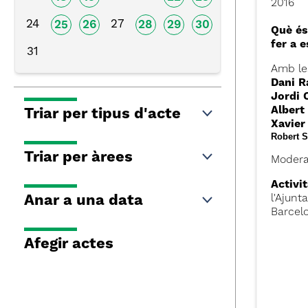
2016
24
27
25
26
28
29
30
Què és
fer a e
31
Amb le
Dani R
Jordi 
Albert
Triar per tipus d'acte
Xavier
Robert 
Triar per àrees
Modera
Activit
Anar a una data
l'Ajunt
Barcel
Afegir actes