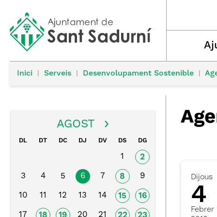
Aj
Inici
|
Serveis
|
Desenvolupament Sostenible
|
Ag
Age
AGOST
DL
DT
DC
DJ
DV
DS
DG
1
2
3
4
5
6
7
9
8
Dijous
4
10
11
12
13
14
15
16
Febrer
17
20
21
18
19
22
23