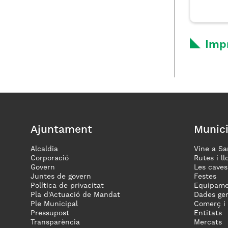
Imp
Ajuntament
Munici
Alcaldia
Vine a Sa
Corporació
Rutes i ll
Govern
Les caves
Juntes de govern
Festes
Política de privacitat
Equipame
Pla d'Actuació de Mandat
Dades gen
Ple Municipal
Comerç i
Pressupost
Entitats
Transparència
Mercats