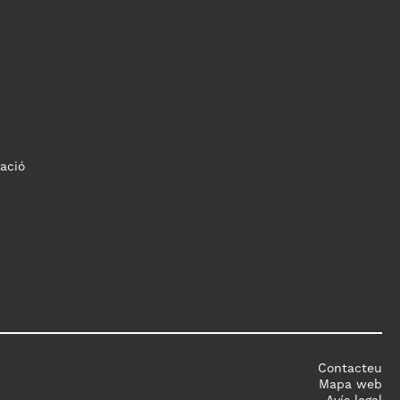
ació
Contacteu
Mapa web