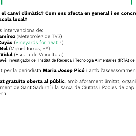
 el canvi climàtic? Com ens afecta en general i en conc
scala local?
s intervencions de:
amírez
(Meteoròleg de TV3)
Cuyàs
(
Vineyards for heat
)
 Bel
(Miguel Torres, SA)
 Vidal
(Escola de Viticultura)
Savé,
investigador de l'Institut de Recerca i Tecnologia Alimentàries (IRTA) de
t per la periodista
Maria Josep Picó
i amb l'assessorament
at gratuïta oberta al públic
, amb aforament limitat, organ
ament de Sant Sadurní i la Xarxa de Ciutats i Pobles de cap a
ona