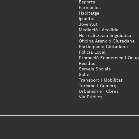
Esports
Farmàcies
Habitatge
Igualtat
Joventut
Mediació i Acollida
Normalització lingüística
Oficina Atenció Ciutadana
Participació Ciutadana
Policia Local
Promoció Econòmica i Ocup
Residus
Serveis Socials
Salut
Transport i Mobilitat
Turisme i Comerç
Urbanisme i Obres
Via Pública