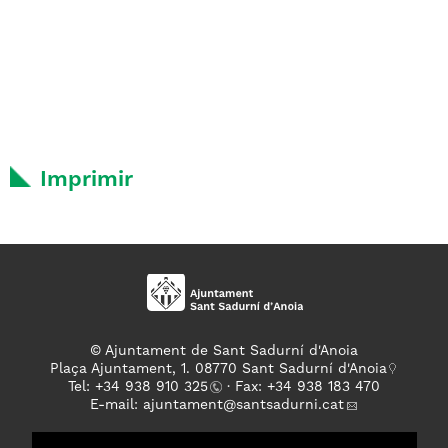
Imprimir
© Ajuntament de Sant Sadurní d'Anoia
Plaça Ajuntament, 1. 08770 Sant Sadurní d'Anoia
Tel: +
34 938 910 325
· Fax: +34 938 183 470
E-mail:
ajuntament
@santsadurni.cat