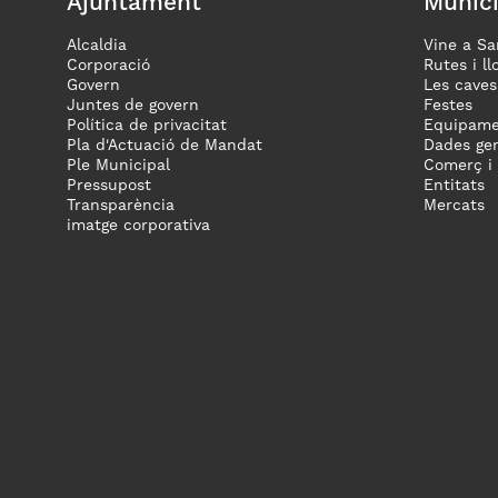
Ajuntament
Munici
Alcaldia
Vine a Sa
Corporació
Rutes i ll
Govern
Les caves
Juntes de govern
Festes
Política de privacitat
Equipame
Pla d'Actuació de Mandat
Dades gen
Ple Municipal
Comerç i
Pressupost
Entitats
Transparència
Mercats
imatge corporativa