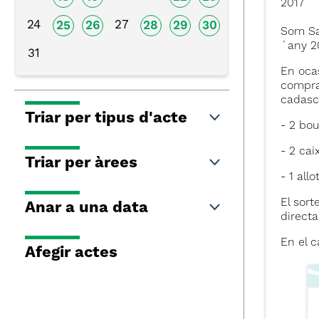
2017
24
27
25
26
28
29
30
Som San
´any 2
31
En ocas
compra 
cadasc
Triar per tipus d'acte
- 2 bou
- 2 cai
Triar per àrees
- 1 all
El sort
Anar a una data
directa
En el c
Afegir actes