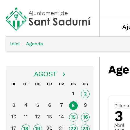
Aj
Inici
|
Agenda
Age
AGOST
DL
DT
DC
DJ
DV
DS
DG
1
2
3
4
5
6
7
9
8
Dilluns
3
10
11
12
13
14
15
16
Abril
17
20
21
18
19
22
23