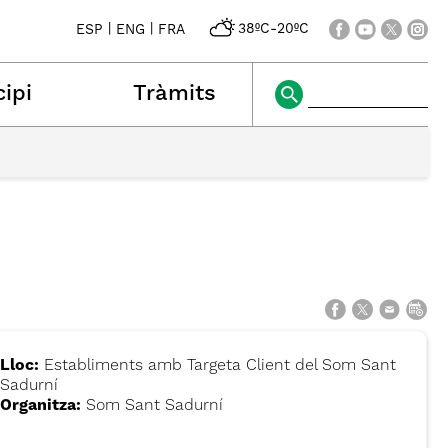
|
|
38ºC
-
20ºC
ESP
ENG
FRA
ipi
Tràmits
Lloc:
Establiments amb Targeta Client del Som Sant
Sadurní
Organitza:
Som Sant Sadurní