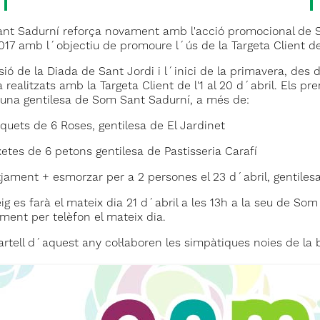
t Sadurní reforça novament amb l'acció promocional de Sant
017 amb l´objectiu de promoure l´ús de la Targeta Client d
ió de la Diada de Sant Jordi i l´inici de la primavera, des 
realitzats amb la Targeta Client de l'1 al 20 d´abril. Els 
una gentilesa de Som Sant Sadurní, a més de:
quets de 6 Roses, gentilesa de El Jardinet
xetes de 6 petons gentilesa de Pastisseria Carafí
otjament + esmorzar per a 2 persones el 23 d´abril, gentile
eig es farà el mateix dia 21 d´abril a les 13h a la seu de S
ment per telèfon el mateix dia.
artell d´aquest any col·laboren les simpàtiques noies de la bo