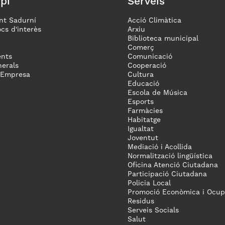
pi
Serveis
nt Sadurní
Acció Climàtica
ocs d'interès
Arxiu
Biblioteca municipal
Comerç
nts
Comunicació
erals
Cooperació
 Empresa
Cultura
Educació
Escola de Música
Esports
Farmàcies
Habitatge
Igualtat
Joventut
Mediació i Acollida
Normalització lingüística
Oficina Atenció Ciutadana
Participació Ciutadana
Policia Local
Promoció Econòmica i Ocup
Residus
Serveis Socials
Salut