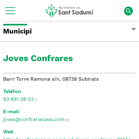
Municipi
Joves Confrares
Barri Torre Ramona s/n, 08739 Subirats
Telèfon
93 891 28 03
E-mail
joves
@confrariacava.com
Web