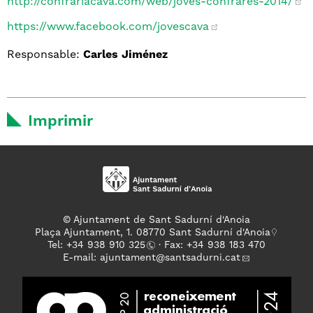
http://confrariacava.com/web/joves-confrares-2014/
https://www.facebook.com/jovescava
Responsable:
Carles Jiménez
Imprimir
© Ajuntament de Sant Sadurní d'Anoia
Plaça Ajuntament, 1. 08770 Sant Sadurní d'Anoia
Tel: +
34 938 910 325
· Fax: +34 938 183 470
E-mail:
ajuntament
@santsadurni.cat