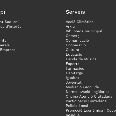
pi
Serveis
nt Sadurní
Acció Climàtica
ocs d'interès
Arxiu
Biblioteca municipal
Comerç
nts
Comunicació
erals
Cooperació
 Empresa
Cultura
Educació
Escola de Música
Esports
Farmàcies
Habitatge
Igualtat
Joventut
Mediació i Acollida
Normalització lingüística
Oficina Atenció Ciutadana
Participació Ciutadana
Policia Local
Promoció Econòmica i Ocup
Residus