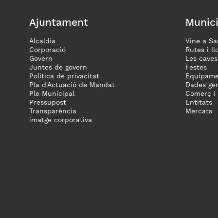
Ajuntament
Munici
Alcaldia
Vine a Sa
Corporació
Rutes i ll
Govern
Les caves
Juntes de govern
Festes
Política de privacitat
Equipame
Pla d'Actuació de Mandat
Dades gen
Ple Municipal
Comerç i
Pressupost
Entitats
Transparència
Mercats
imatge corporativa