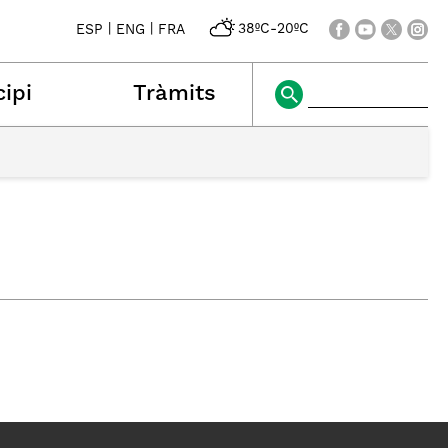
|
|
38ºC
-
20ºC
ESP
ENG
FRA
ipi
Tràmits