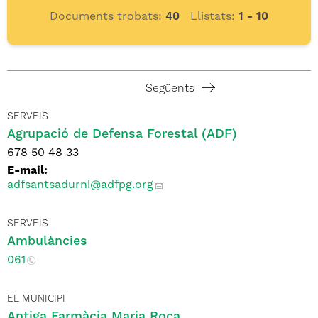
Documents trobats:
40
Llistats:
1 - 10
Següents
SERVEIS
Agrupació de Defensa Forestal (ADF)
678 50 48 33
E-mail:
adfsantsadurni
@adfpg.org
SERVEIS
Ambulàncies
061
EL MUNICIPI
Antiga Farmàcia Maria Roca