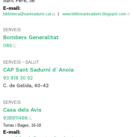
Sant Pere, 36
E-mail:
biblioteca
@santsadurni.cat
|
www.bibliosantsadurni.blogspot.com
SERVEIS
Bombers Generalitat
085
SERVEIS ~ SALUT
CAP Sant Sadurní d´Anoia
93 818 30 52
C. de Gelida, 40-42
SERVEIS
Casa dels Avis
938911466
Torras i Bages, 16-18
E-mail: